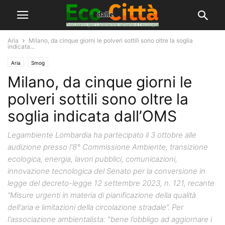
Aria
Milano, da cinque giorni le polveri sottili sono oltre la soglia
indicata...
Aria
Smog
Milano, da cinque giorni le
polveri sottili sono oltre la
soglia indicata dall’OMS
Legambiente Lombardia ha partecipato il 3 ottobre alle
audizione presso l'8° Commissione Ambiente, transizione
ecologica, energia, lavori pubblici, comunicazioni,
innovazione tecnologica del Senato per la conversione in
legge del decreto-legge 12 settembre 2023, n. 121, recante
“Misure urgenti in materia di pianificazione della qualità
dell'aria e limitazioni della circolazione stradale”. Per
l'associazione ambientalista: "bene l’obbligo ad aggiornare i