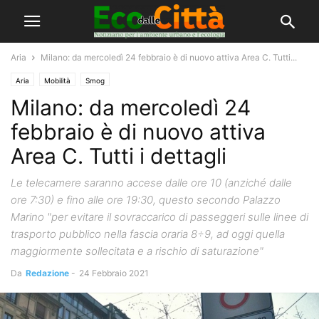
Aria
Milano: da mercoledì 24 febbraio è di nuovo attiva Area C. Tutti...
Aria
Mobilità
Smog
Milano: da mercoledì 24
febbraio è di nuovo attiva
Area C. Tutti i dettagli
Le telecamere saranno accese dalle ore 10 (anziché dalle
ore 7:30) e fino alle ore 19:30, questo secondo Palazzo
Marino "per evitare il sovraccarico di passeggeri sulle linee di
trasporto pubblico nella fascia oraria 8÷9, ad oggi quella
maggiormente sollecitata e a rischio di saturazione"
Da
Redazione
-
24 Febbraio 2021