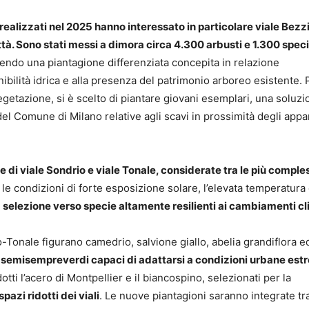
 realizzati nel 2025 hanno interessato in particolare viale Bezzi
ttà. Sono stati messi a dimora circa 4.300 arbusti e 1.300 spec
ndo una piantagione differenziata concepita in relazione
nibilità idrica e alla presenza del patrimonio arboreo esistente. 
vegetazione, si è scelto di piantare giovani esemplari, una soluz
del Comune di Milano relative agli scavi in prossimità degli appa
te di viale Sondrio e viale Tonale, considerate tra le più comple
i le condizioni di forte esposizione solare, l’elevata temperatura 
a
selezione verso specie altamente resilienti ai cambiamenti cl
io-Tonale figurano camedrio, salvione giallo, abelia grandiflora e
semisempreverdi capaci di adattarsi a condizioni urbane est
i l’acero di Montpellier e il biancospino, selezionati per la
pazi ridotti dei viali
. Le nuove piantagioni saranno integrate tra