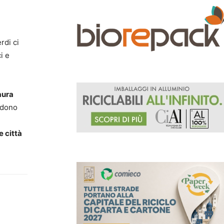
rdi ci
i e
aura
edono
e città