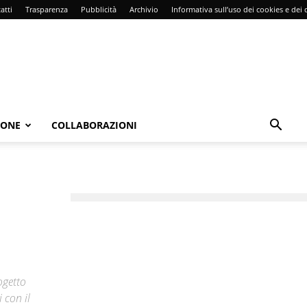
atti
Trasparenza
Pubblicità
Archivio
Informativa sull’uso dei cookies e dei d
IONE
COLLABORAZIONI
ogetto
 con il