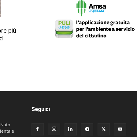
re più
ed
Seguici
. Nato
ientale