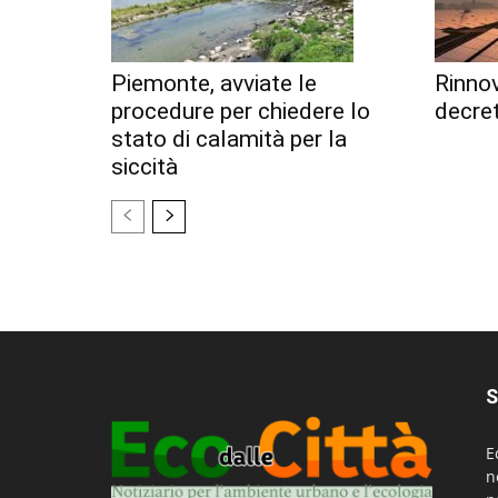
Piemonte, avviate le
Rinnov
procedure per chiedere lo
decret
stato di calamità per la
siccità
S
E
n