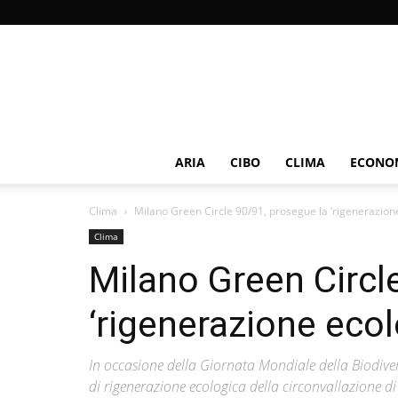
ARIA
CIBO
CLIMA
ECONOM
Clima
Milano Green Circle 90/91, prosegue la ‘rigenerazione 
Clima
Milano Green Circl
‘rigenerazione ecolo
In occasione della Giornata Mondiale della Biodivers
di rigenerazione ecologica della circonvallazione 