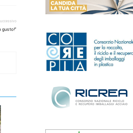
successivo
n gusto!”