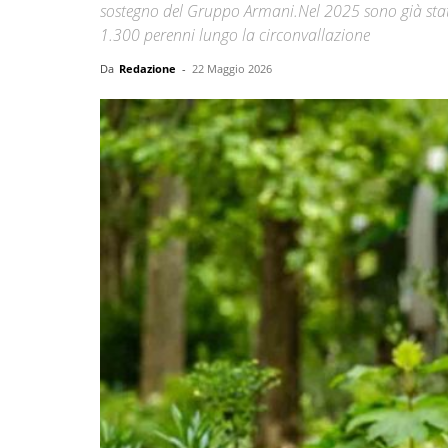
sostegno del Gruppo Armani.Nel 2025 sono già stati 
1.300 perenni lungo la circonvallazione
Da
Redazione
-
22 Maggio 2026