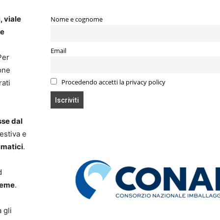
, viale
Nome e cognome
ie
Email
Per
ione
Procedendo accetti la privacy policy
rati
sse dal
estiva e
imatici
.
d
reme
.
 gli