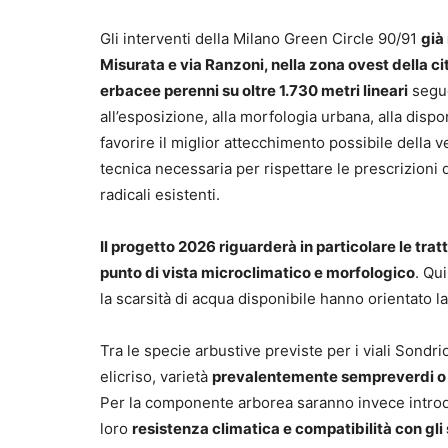
Gli interventi della Milano Green Circle 90/91
già
Misurata e via Ranzoni, nella zona ovest della ci
erbacee perenni su oltre 1.730 metri lineari
segue
all’esposizione, alla morfologia urbana, alla dispo
favorire il miglior attecchimento possibile della 
tecnica necessaria per rispettare le prescrizioni 
radicali esistenti.
Il progetto 2026 riguarderà in particolare le trat
punto di vista microclimatico e morfologico
. Qu
la scarsità di acqua disponibile hanno orientato l
Tra le specie arbustive previste per i viali Sondr
elicriso, varietà
prevalentemente sempreverdi o 
Per la componente arborea saranno invece introdott
loro
resistenza climatica e compatibilità con gli s