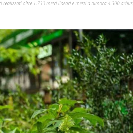
realizzati oltre 1.730 metri lineari e messi a dimora 4.300 arbust
Città