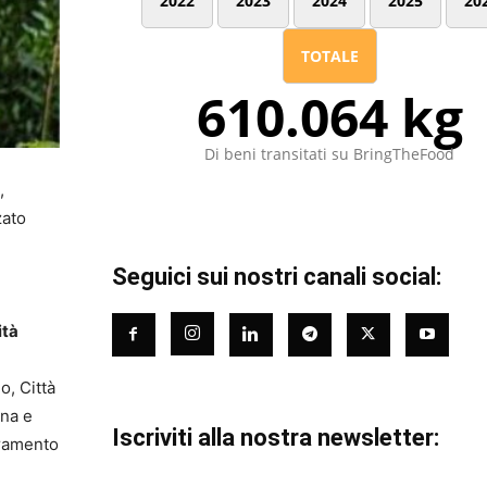
2022
2023
2024
2025
20
TOTALE
610.064 kg
Di beni transitati su BringTheFood
,
zato
Seguici sui nostri canali social:
ità
.
o, Città
ana e
Iscriviti alla nostra newsletter:
oramento