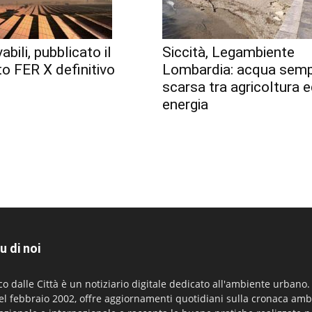
abili, pubblicato il
Siccità, Legambiente
o FER X definitivo
Lombardia: acqua semp
scarsa tra agricoltura 
energia
u di noi
co dalle Città è un notiziario digitale dedicato all'ambiente urbano
el febbraio 2002, offre aggiornamenti quotidiani sulla cronaca amb