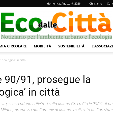
domenica, Agosto 9, 2026
Chi siamo
Cont
IA CIRCOLARE
MOBILITÀ
SOSTENIBILITÀ
L’ASSOCIAZ
Eco
ecologica’ in città
e 90/91, prosegue la
gica’ in città
dalle
ità, si accendono i riflettori sulla Milano Green Circle 90/91, il pr
di Milano, promosso dal Comune di Milano, realizzato da Forestami