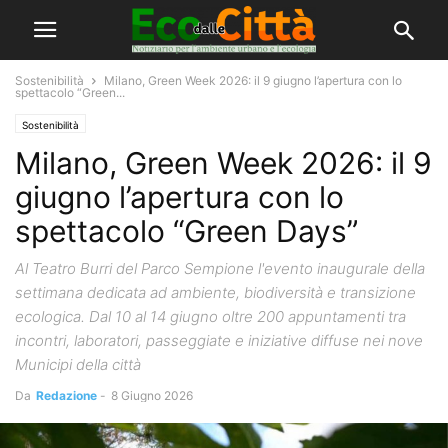
Sostenibilità
Milano, Green Week 2026: il 9 giugno l’apertura con lo
spettacolo “Green...
Sostenibilità
Milano, Green Week 2026: il 9
giugno l’apertura con lo
spettacolo “Green Days”
Al Teatro Burri del Parco Sempione l'evento inaugurale della
settimana dedicata ad ambiente, biodiversità e transizione
ecologica. Dal 10 al 14 giugno oltre 200 appuntamenti tra
incontri, laboratori, passeggiate e iniziative diffuse nei nove
Municipi della città
Da
Redazione
-
8 Giugno 2026