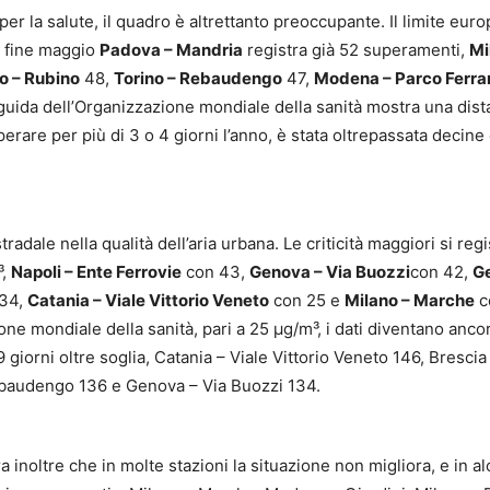
 per la salute, il quadro è altrettanto preoccupante. Il limite eur
 a fine maggio
Padova – Mandria
registra già 52 superamenti,
Mi
o – Rubino
48,
Torino – Rebaudengo
47,
Modena – Parco Ferrar
i guida dell’Organizzazione mondiale della sanità mostra una dis
erare per più di 3 o 4 giorni l’anno, è stata oltrepassata decine 
tradale nella qualità dell’aria urbana. Le criticità maggiori si reg
³,
Napoli – Ente Ferrovie
con 43,
Genova – Via Buozzi
con 42,
G
34,
Catania – Viale Vittorio Veneto
con 25 e
Milano – Marche
c
one mondiale della sanità, pari a 25 µg/m³, i dati diventano anco
9 giorni oltre soglia, Catania – Viale Vittorio Veneto 146, Brescia
Rebaudengo 136 e Genova – Via Buozzi 134.
 inoltre che in molte stazioni la situazione non migliora, e in al