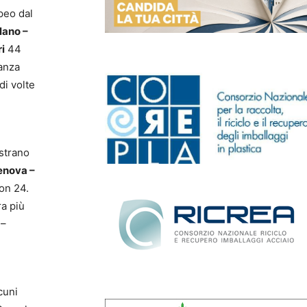
opeo dal
lano –
i
44
tanza
di volte
istrano
enova –
on 24.
ra più
 –
cuni