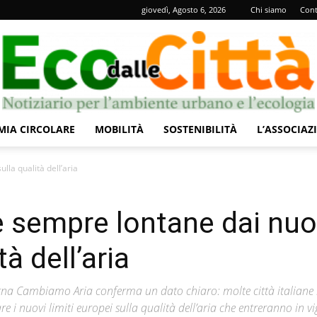
giovedì, Agosto 6, 2026
Chi siamo
Cont
IA CIRCOLARE
MOBILITÀ
SOSTENIBILITÀ
L’ASSOCIAZ
Eco
lla qualità dell’aria
ne sempre lontane dai nuo
tà dell’aria
dalle
na Cambiamo Aria conferma un dato chiaro: molte città italiane
re i nuovi limiti europei sulla qualità dell’aria che entreranno in v