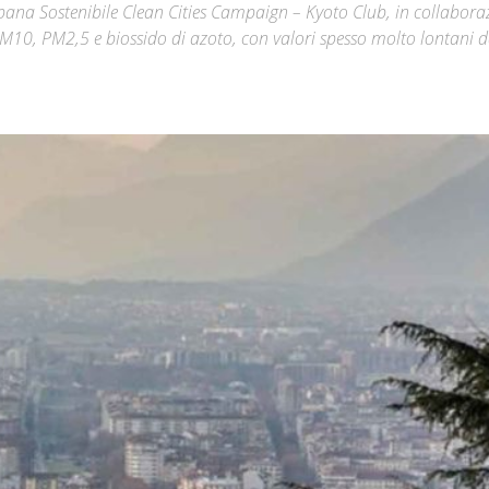
rbana Sostenibile Clean Cities Campaign – Kyoto Club, in collabora
PM10, PM2,5 e biossido di azoto, con valori spesso molto lontani d
Città