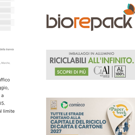
ffico
ggio,
a
35.
l limite