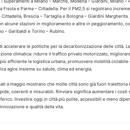
ri, i superamenti a Milano – Marche, Modena – Giardini, Milano – 
 Fisola e Parma – Cittadella. Per il PM2,5 si registrano increme
ittadella, Brescia – Tartaglia e Bologna – Giardini Margherita. 
on alcune stazioni in miglioramento e altre in peggioramento, 
o – Garibaldi e Torino – Rubino.
i accelerare le politiche per la decarbonizzazione delle città. La
zione climatica: ridurre il traffico privato motorizzato, migliorare
 più efficiente la logistica urbana, promuovere mobilità ciclabile
fica agire insieme su salute, clima ed energia.
ati a maggio mostrano che molte città sono già fuori traiettoria e
pide, coerenti e misurabili. Rinviare significa aumentare i costi s
ico. Investire oggi in città più pulite, accessibili e meno dipe
 innovazione e qualità della vita.