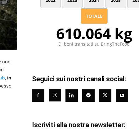
2022
2023
2024
2025
20
TOTALE
610.064 kg
Di beni transitati su BringTheFood
e non
in
lub
, in
Seguici sui nostri canali social:
spesso
Iscriviti alla nostra newsletter: