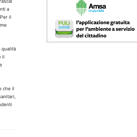
Pascal
nti a
Per il
come
 qualità
 il
 e
 che il
anitari,
ndenti