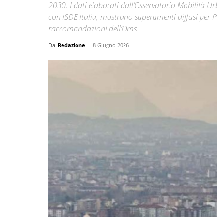
2030. I dati elaborati dall’Osservatorio Mobilità U
con ISDE Italia, mostrano superamenti diffusi per 
raccomandazioni dell’Oms
Da
Redazione
-
8 Giugno 2026