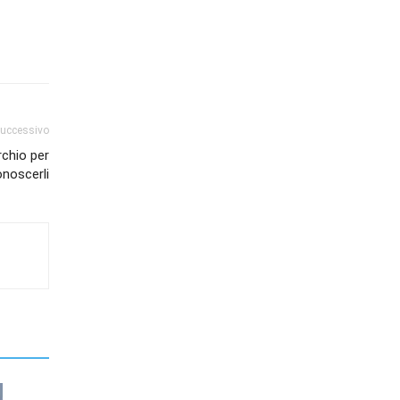
successivo
archio per
onoscerli