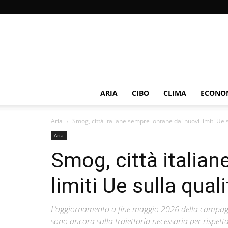
ARIA
CIBO
CLIMA
ECONOM
Aria
Smog, città italiane sempre lontane dai nuovi limiti Ue su
Aria
Smog, città italia
limiti Ue sulla quali
L’aggiornamento a fine maggio 2026 della campag
sono ancora sulla traiettoria necessaria per rispetta