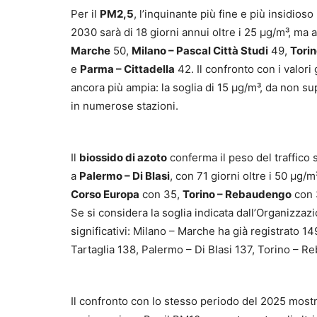
Per il
PM2,5
, l’inquinante più fine e più insidioso
2030 sarà di 18 giorni annui oltre i 25 µg/m³, ma
Marche
50,
Milano – Pascal Città Studi
49,
Torin
e
Parma – Cittadella
42. Il confronto con i valor
ancora più ampia: la soglia di 15 µg/m³, da non sup
in numerose stazioni.
Il
biossido di azoto
conferma il peso del traffico s
a
Palermo – Di Blasi
, con 71 giorni oltre i 50 µg/m
Corso Europa
con 35,
Torino – Rebaudengo
con 
Se si considera la soglia indicata dall’Organizzazi
significativi: Milano – Marche ha già registrato 14
Tartaglia 138, Palermo – Di Blasi 137, Torino – 
Il confronto con lo stesso periodo del 2025 mostra