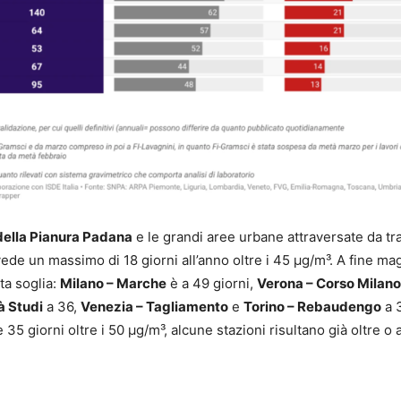
 della Pianura Padana
e le grandi aree urbane attraversate da tra
vede un massimo di 18 giorni all’anno oltre i 45 µg/m³. A fine ma
ta soglia:
Milano – Marche
è a 49 giorni,
Verona – Corso Milano
à Studi
a 36,
Venezia – Tagliamento
e
Torino – Rebaudengo
a 
35 giorni oltre i 50 µg/m³, alcune stazioni risultano già oltre o a