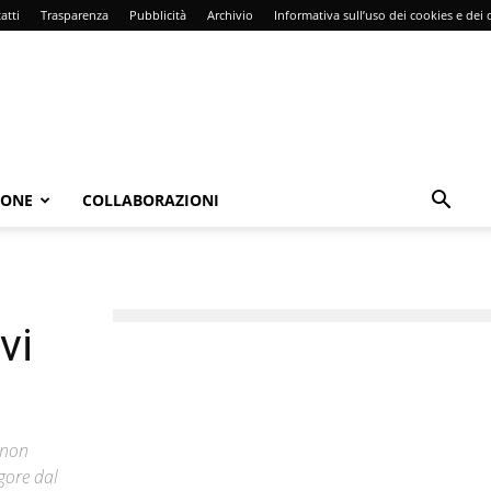
atti
Trasparenza
Pubblicità
Archivio
Informativa sull’uso dei cookies e dei d
IONE
COLLABORAZIONI
vi
 non
igore dal