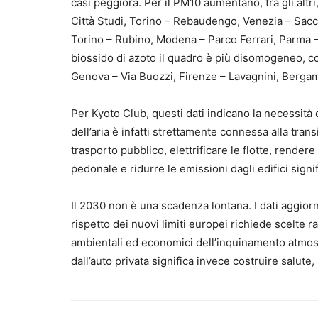
casi peggiora. Per il PM10 aumentano, tra gli alt
Città Studi, Torino – Rebaudengo, Venezia – Sacca
Torino – Rubino, Modena – Parco Ferrari, Parma – C
biossido di azoto il quadro è più disomogeneo, c
Genova – Via Buozzi, Firenze – Lavagnini, Bergam
Per Kyoto Club, questi dati indicano la necessità d
dell’aria è infatti strettamente connessa alla transi
trasporto pubblico, elettrificare le flotte, rendere
pedonale e ridurre le emissioni dagli edifici signi
Il 2030 non è una scadenza lontana. I dati aggiorn
rispetto dei nuovi limiti europei richiede scelte ra
ambientali ed economici dell’inquinamento atmosfer
dall’auto privata significa invece costruire salute,