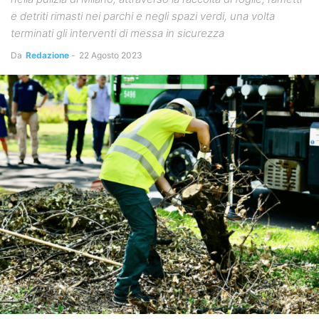
e detriti rimasti nei parchi e negli spazi verdi, una volta
terminati gli interventi di messa in sicurezza
Da
Redazione
-
22 Agosto 2023