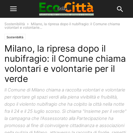
Sostenibilità
Milano, la ripresa dopo il nubifragio: il Comune chiama
volontari e volontarie...
Sostenibilità
Milano, la ripresa dopo il
nubifragio: il Comune chiama
volontari e volontarie per il
verde
Il Comune di Milano chiama a raccolta volontari e volontarie
per riportare gli spazi verdi alla piena vivibilità e fruibilità,
dopo il violento nubifragio che ha colpito la città nella notte
fra il 24 e il 25 luglio scorso. Si chiama "Insieme per il verde"
la campagna che l'Assessorato alla Partecipazione ha
promosso al fine di coinvolgere cittadinanza e associazioni
nella pulizia di Milano, attraverso la raccolta di foglie, rametti