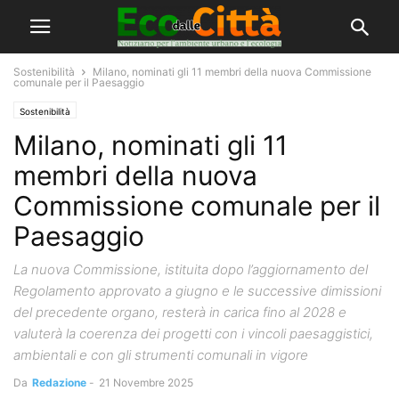
Sostenibilità
Milano, nominati gli 11 membri della nuova Commissione
comunale per il Paesaggio
Sostenibilità
Milano, nominati gli 11
membri della nuova
Commissione comunale per il
Paesaggio
La nuova Commissione, istituita dopo l’aggiornamento del
Regolamento approvato a giugno e le successive dimissioni
del precedente organo, resterà in carica fino al 2028 e
valuterà la coerenza dei progetti con i vincoli paesaggistici,
ambientali e con gli strumenti comunali in vigore
Da
Redazione
-
21 Novembre 2025