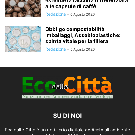
estende la raccolta differenziata
alle capsule di caffè
Redazione
-
6 Agosto 2026
Obbligo compostabilità
imballaggi, Assobioplastiche:
spinta vitale per la filiera
Redazione
-
5 Agosto 2026
SU DI NOI
Eco dalle Città è un notiziario digitale dedicato all'ambiente