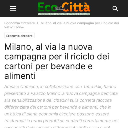
Economia circolare
Milano, al via la nuova campagna per il riciclo dei
cartoni per...
Economia circolare
Milano, al via la nuova
campagna per il riciclo dei
cartoni per bevande e
alimenti
Amsa e Comieco, in collaborazione con Tetra Pak, hanno
presentato a Palazzo Marino la nuova campagna dedicata
alla sensibilizzazione dei cittadini sulla corretta raccolta
differenziata dei cartoni per bevande e alimenti, che in
un’ottica di piena economia circolare possono essere
trasformati in nuovi prodotti se conferiti correttamente nei
cassonetti della raccolta differenziata della carta e del