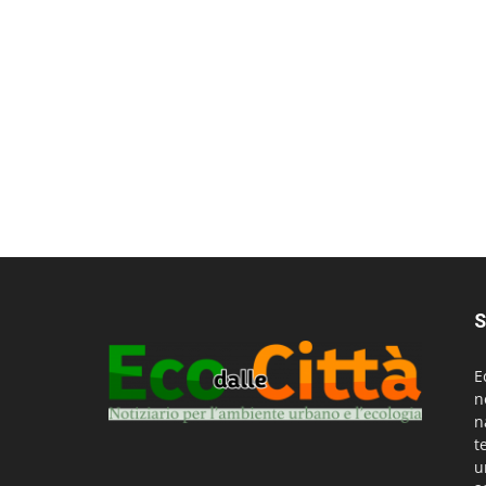
S
E
n
n
t
u