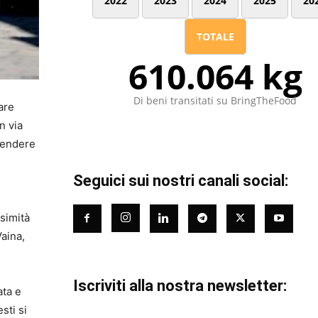
2022
2023
2024
2025
20
TOTALE
610.064 kg
Di beni transitati su BringTheFood
are
n via
 rendere
Seguici sui nostri canali social:
simità
Vaina,
Iscriviti alla nostra newsletter:
ata e
sti si