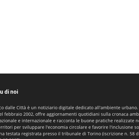
u di noi
co dalle Città è un notiziario digitale dedicato all'ambiente urbano
el febbraio 2002, offre aggiornamenti quotidiani sulla cronaca amb
azionale e internazionale e racconta le buone pratiche realizzate n
erritori per sviluppare l'economia circolare e favorire l'inclusione so
na testata registrata presso il tribunale di Torino (iscrizione n. 58 d