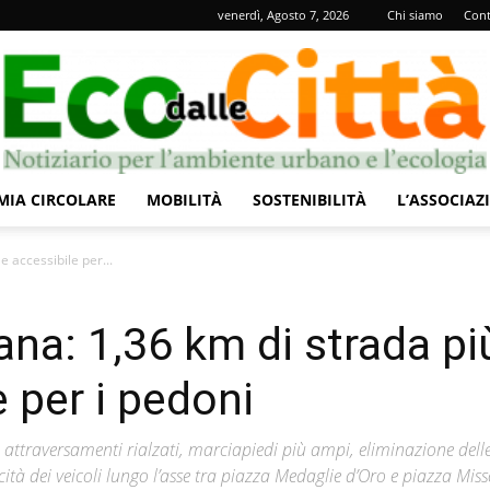
venerdì, Agosto 7, 2026
Chi siamo
Cont
IA CIRCOLARE
MOBILITÀ
SOSTENIBILITÀ
L’ASSOCIAZ
Eco
 accessibile per...
na: 1,36 km di strada pi
e per i pedoni
dalle
attraversamenti rialzati, marciapiedi più ampi, eliminazione dell
cità dei veicoli lungo l’asse tra piazza Medaglie d’Oro e piazza Miss