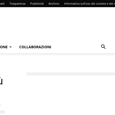
atti
Trasparenza
Pubblicità
Archivio
Informativa sull’uso dei cookies e dei d
IONE
COLLABORAZIONI
ù
e
ori,