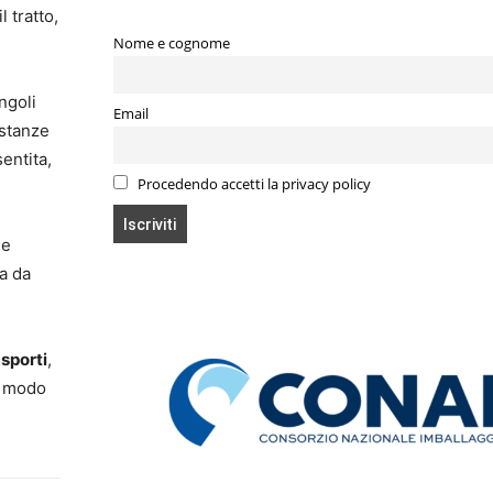
l tratto,
Nome e cognome
ngoli
Email
istanze
entita,
Procedendo accetti la privacy policy
e
ta da
asporti
,
in modo