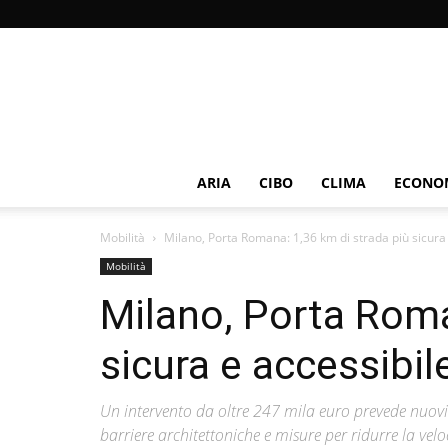
ARIA
CIBO
CLIMA
ECONOM
Mobilità
Milano, Porta Romana: 1,36 km di strada più sicura e
Mobilità
Milano, Porta Roma
sicura e accessibil
Un intervento da oltre 247 mila euro prevede nuovi 
barriere architettoniche e misure per ridurre la velo