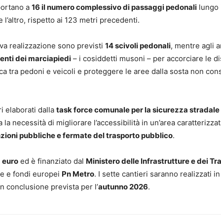
portano a
16 il numero complessivo di passaggi pedonali
lungo i
 l’altro, rispetto ai 123 metri precedenti.
va realizzazione sono previsti
14 scivoli pedonali
, mentre agli a
enti dei marciapiedi
– i cosiddetti musoni – per accorciare le d
oca tra pedoni e veicoli e proteggere le aree dalla sosta non cons
ri elaborati dalla
task force comunale per la sicurezza stradale
la necessità di migliorare l’accessibilità in un’area caratterizza
unzioni pubbliche e fermate del trasporto pubblico
.
 euro
ed è finanziato dal
Ministero delle Infrastrutture e dei Tr
le e fondi europei
Pn Metro
. I sette cantieri saranno realizzati 
n conclusione prevista per l’
autunno 2026
.