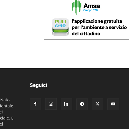
Seguici
. Nato
ientale
ei
ciale. È
el