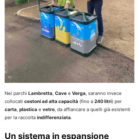
Nei parchi
Lambretta
,
Cave
e
Verga
, saranno invece
collocati
cestoni ad alta capacità
(fino a
240 litri
) per
carta
,
plastica
e
vetro
, da affiancare a quelli già esistenti
per la raccolta
indifferenziata
.
Un sistema in espansione