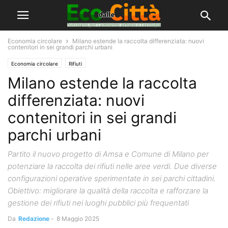
Economia circolare
Milano estende la raccolta differenziata: nuovi
contenitori in sei grandi parchi urbani
Economia circolare
Rifiuti
Milano estende la raccolta
differenziata: nuovi
contenitori in sei grandi
parchi urbani
Partito il nuovo progetto di Amsa e Comune di Milano per
potenziare la raccolta dei rifiuti nelle aree verdi. Due diverse
configurazioni operative sperimentate in sei parchi cittadini.
Obiettivo: migliorare la qualità della raccolta e rafforzare la
gestione dei rifiuti nei luoghi pubblici più frequentati
Da
Redazione
-
8 Maggio 2025