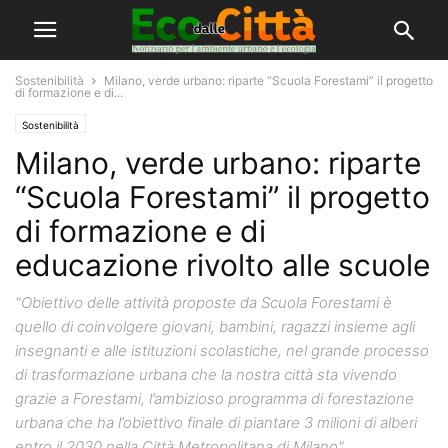
Sostenibilità
Milano, verde urbano: riparte “Scuola Forestami” il progetto
di formazione e di...
Sostenibilità
Milano, verde urbano: riparte
“Scuola Forestami” il progetto
di formazione e di
educazione rivolto alle scuole
"Obiettivo delle attività proposte da Scuola Forestami è
quello di coinvolgere giovani, bambini, ragazzi insieme agli
insegnanti e alle istituzioni scolastiche, nel grande processo
di trasformazione urbana che la nostra città sta vivendo
grazie a Forestami, l’ambizioso programma di forestazione
urbana che ha l’obiettivo finale di piantare 3 milioni di alberi
entro il 2030 nella Città Metropolitana di Milano"