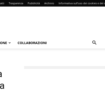
atti
Trasparenza
Pubblicità
Archivio
Informativa sull’uso dei cookies e dei d
IONE
COLLABORAZIONI
a
la