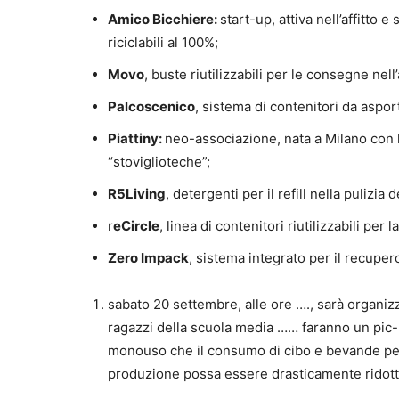
Amico Bicchiere:
start-up, attiva nell’affitto e
riciclabili al 100%;
Movo
, buste riutilizzabili per le consegne ne
Palcoscenico
, sistema di contenitori da asport
Piattiny:
neo-associazione, nata a Milano con l’i
“stoviglioteche”;
R5Living
, detergenti per il refill nella pulizia 
r
eCircle
, linea di contenitori riutilizzabili per l
Zero Impack
, sistema integrato per il recupero
sabato 20 settembre, alle ore …., sarà organi
ragazzi della scuola media …… faranno un pic-n
monouso che il consumo di cibo e bevande p
produzione possa essere drasticamente ridotta g