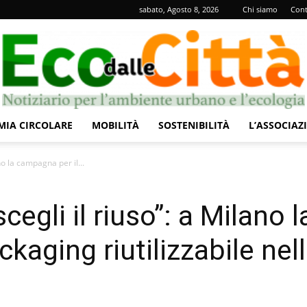
sabato, Agosto 8, 2026
Chi siamo
Cont
IA CIRCOLARE
MOBILITÀ
SOSTENIBILITÀ
L’ASSOCIAZ
Eco
ano la campagna per il...
scegli il riuso”: a Milano l
kaging riutilizzabile nel
dalle