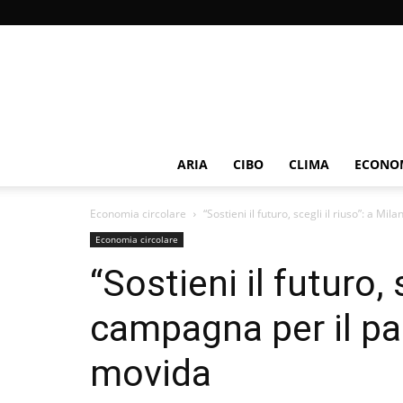
ARIA
CIBO
CLIMA
ECONOM
Economia circolare
“Sostieni il futuro, scegli il riuso”: a Mil
Economia circolare
“Sostieni il futuro, 
campagna per il pac
movida