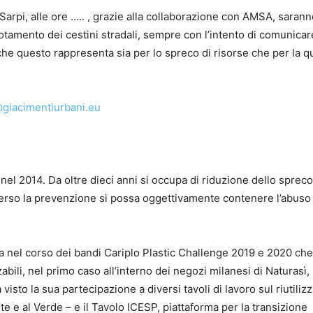
arpi, alle ore ….. , grazie alla collaborazione con AMSA, sarann
vuotamento dei cestini stradali, sempre con l’intento di comunicar
 che questo rappresenta sia per lo spreco di risorse che per la qu
@giacimentiurbani.eu
nel 2014. Da oltre dieci anni si occupa di riduzione dello spreco
averso la prevenzione si possa oggettivamente contenere l’abuso 
ta nel corso dei bandi Cariplo Plastic Challenge 2019 e 2020 ch
zabili, nel primo caso all’interno dei negozi milanesi di Naturasì,
visto la sua partecipazione a diversi tavoli di lavoro sul riutilizz
e e al Verde – e il Tavolo ICESP, piattaforma per la transizione