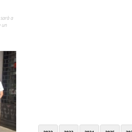
 sarà a
a un