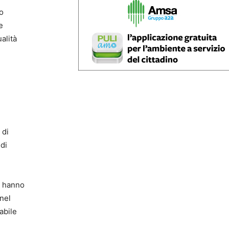
o
e
alità
 di
di
e hanno
 nel
abile