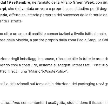
e dal 19 settembre
, nell’ambito della Milano Green Week, con un
arpi
, che è diventata un vero e proprio caso cittadino per il deg
trada
, effetto collaterale perverso del successo della formula de
nte ristretta.
o oltre un anno di analisi e concertazioni a livello istituzionale,
aree della Movida, a partire proprio dalla zona Paolo Sarpi, la C
uzione degli imballaggi monouso, riproducibile in tutte le aree de
endo così a costruire, insieme ai soggetti interessati – Istituzio
cittadini ecc., una “MilanoNoWastePolicy”.
cali e istituzionali sul tema della riduzione del packaging usa&ge
o
street food
con contenitori usa&getta, studiandone il flusso e l