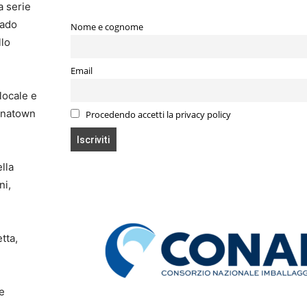
a serie
rado
Nome e cognome
llo
Email
 locale e
hinatown
Procedendo accetti la privacy policy
lla
ni,
tta,
e