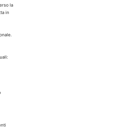
erso la
ta in
ionale.
uali:
o
enti