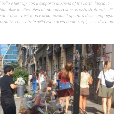
bello e Best Up, con il supporto di Friend of the Earth, lancia la
izzabile in alternativa al monouso come risposta strutturale all'
Città
le aree dello street-food e della movida. L’apertura della campagna
niziative concentrate nella zona di via Paolo Sarpi, che è diventat