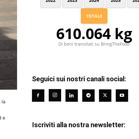
2022
2023
2024
2025
20
TOTALE
610.064 kg
Di beni transitati su BringTheFood
Seguici sui nostri canali social:
 la
d e
Iscriviti alla nostra newsletter: