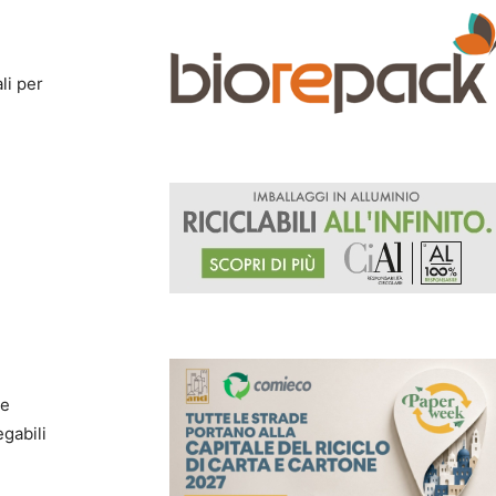
li per
ne
egabili