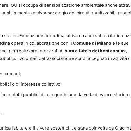
mere. GU si occupa di sensibilizzazione ambientale anche attrav
quali la mostra moNouso: elogio dei circuiti riutilizzabili, prodot
a storica Fondazione fiorentina, attiva da anni sul territorio naz
adina opera in collaborazione con il
Comune di Milano
e le sue
tesa, per realizzare interventi di
cura e tutela dei beni comuni
,
 pubblici. I volontari dell’associazione sono impegnati in attività q
ee comuni;
blici o di interesse collettivo;
 manufatti pubblici di uso quotidiano, talvolta di valore storico 
i.
a l’abitare e il vivere sostenibili, è stata coinvolta da Giacim