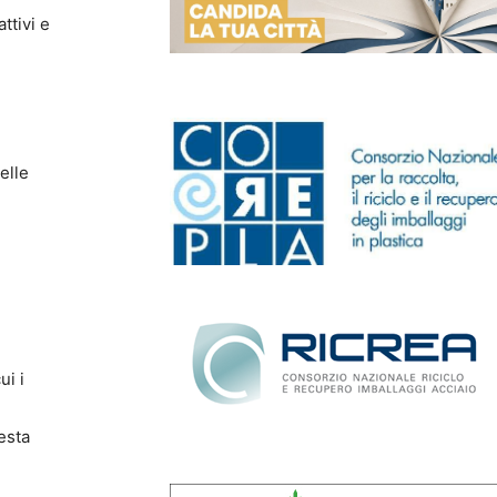
attivi e
elle
ui i
esta