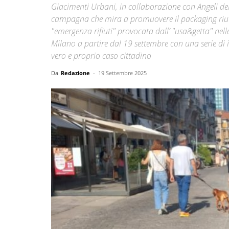
Giacimenti Urbani, in collaborazione con Angeli del 
campagna che mira a promuovere il packaging riutil
"emergenza rifiuti" provocata dall’ "usa&getta" nel
Milano a partire dal 19 settembre con una serie di i
vero e proprio caso cittadino
Da
Redazione
-
19 Settembre 2025