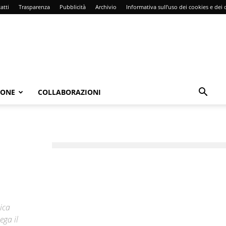
atti
Trasparenza
Pubblicità
Archivio
Informativa sull’uso dei cookies e dei d
IONE
COLLABORAZIONI
ica
ega il