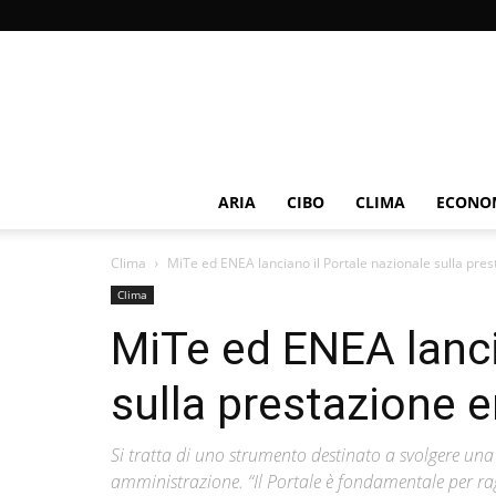
ARIA
CIBO
CLIMA
ECONOM
Clima
MiTe ed ENEA lanciano il Portale nazionale sulla prest
Clima
MiTe ed ENEA lanci
sulla prestazione e
Si tratta di uno strumento destinato a svolgere una 
amministrazione. “Il Portale è fondamentale per rag