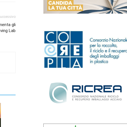
successivo
menta gli
iving Lab