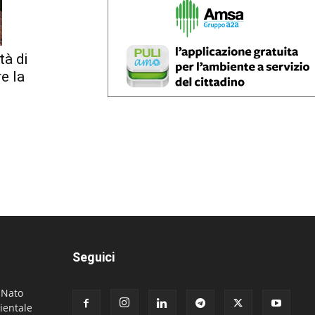
tà di
re la
Seguici
. Nato
ientale