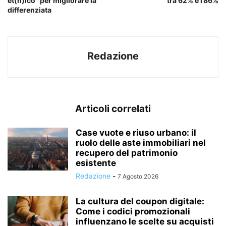
et(n)ico” per migliorare la
tra 62% e l’86%
differenziata
Redazione
Articoli correlati
Case vuote e riuso urbano: il
ruolo delle aste immobiliari nel
recupero del patrimonio
esistente
Redazione
-
7 Agosto 2026
La cultura del coupon digitale:
Come i codici promozionali
influenzano le scelte su acquisti