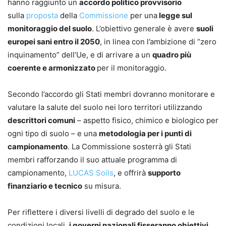
hanno raggiunto un
accordo politico provvisorio
sulla
proposta
della
Commissione
per una
legge sul
monitoraggio del suolo
. L’obiettivo generale è avere
suoli
europei sani entro il 2050
, in linea con l’ambizione di “zero
inquinamento” dell’Ue, e di arrivare a un
quadro più
coerente e armonizzato
per il monitoraggio.
Secondo l’accordo gli Stati membri dovranno monitorare e
valutare la salute del suolo nei loro territori utilizzando
descrittori comuni
– aspetto fisico, chimico e biologico per
ogni tipo di suolo – e una
metodologia per i punti di
campionamento
. La Commissione sosterrà gli Stati
membri rafforzando il suo attuale programma di
campionamento,
LUCAS Soils
, e offrirà
supporto
finanziario e tecnico
su misura.
Per riflettere i diversi livelli di degrado del suolo e le
condizioni locali,
i governi nazionali fisseranno obiettivi