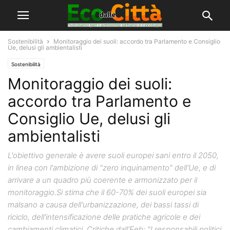
Sostenibilità
Monitoraggio dei suoli: accordo tra Parlamento e Consiglio
Ue, delusi gli ambientalisti
Sostenibilità
Monitoraggio dei suoli:
accordo tra Parlamento e
Consiglio Ue, delusi gli
ambientalisti
L'obiettivo generale è avere suoli europei sani entro il 2050,
in linea con l'ambizione di "zero inquinamento" dell'Ue, e di
arrivare a un quadro più coerente e armonizzato per il
monitoraggio.Si stima che il 60-70% dei suoli europei sia
malsano a causa dell'urbanizzazione, dei bassi tassi di
riciclo, dell'intensificazione delle pratiche agricole e dei
cambiamenti climatici. Critiche dall'Eeb: "I responsabili politici