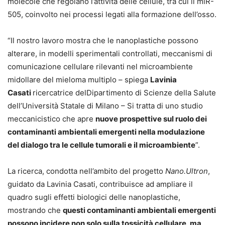
molecole che regolano l’attività delle cellule, tra cui il miR-
505, coinvolto nei processi legati alla formazione dell’osso.
“Il nostro lavoro mostra che le nanoplastiche possono
alterare, in modelli sperimentali controllati, meccanismi di
comunicazione cellulare rilevanti nel microambiente
midollare del mieloma multiplo – spiega
Lavinia
Casati
ricercatrice delDipartimento di Scienze della Salute
dell’Università Statale di Milano – Si tratta di uno studio
meccanicistico che apre
nuove prospettive sul ruolo dei
contaminanti ambientali emergenti nella modulazione
del dialogo tra le cellule tumorali e il microambiente
”.
La ricerca, condotta nell’ambito del progetto
Nano.Ultron
,
guidato da Lavinia Casati, contribuisce ad ampliare il
quadro sugli effetti biologici delle nanoplastiche,
mostrando che
questi contaminanti ambientali emergenti
possono incidere non solo sulla tossicità cellulare, ma