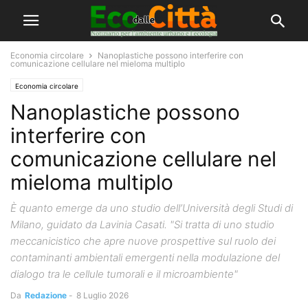
Economia circolare
Nanoplastiche possono interferire con
comunicazione cellulare nel mieloma multiplo
Economia circolare
Nanoplastiche possono
interferire con
comunicazione cellulare nel
mieloma multiplo
È quanto emerge da uno studio dell’Università degli Studi di
Milano, guidato da Lavinia Casati. "Si tratta di uno studio
meccanicistico che apre nuove prospettive sul ruolo dei
contaminanti ambientali emergenti nella modulazione del
dialogo tra le cellule tumorali e il microambiente"
Da
Redazione
-
8 Luglio 2026