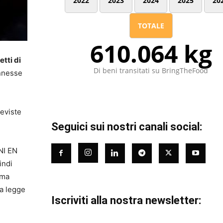
2022
2023
2024
2025
20
TOTALE
610.064 kg
etti di
Di beni transitati su BringTheFood
onnesse
reviste
Seguici sui nostri canali social:
NI EN
indi
 ma
la legge
Iscriviti alla nostra newsletter: