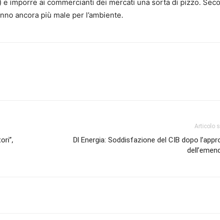
le) e imporre ai commercianti dei mercati una sorta di pizzo. Se
fanno ancora più male per l’ambiente.
Articolo 
ori”,
Dl Energia: Soddisfazione del CIB dopo l’app
dell’eme