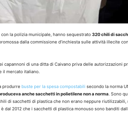
ta con la polizia municipale, hanno sequestrato
320 chili di sacch
 promossa dalla commissione d’inchiesta sulle attività illecite c
ei capannoni di una ditta di Caivano priva delle autorizzazioni p
 il mercato italiano.
 a produrre
buste per la spesa compostabili
secondo la norma U
produceva anche sacchetti in polietilene non a norma
. Sono qu
hili di sacchetti di plastica che non erano neppure riutilizzabili,
o, è dal 2012 che i sacchetti di plastica monouso sono banditi dal