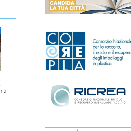
a
rti