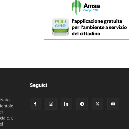
Seguici
. Nato
ientale
ei
ciale. È
el