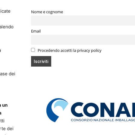
dicate
Nome e cognome
salendo
Email
a
Procedendo accetti la privacy policy
base dei
a un
a
tti
rte dei