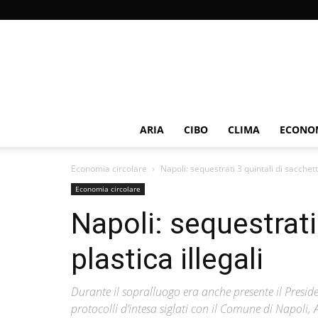
ARIA
CIBO
CLIMA
ECONOM
Economia circolare
Napoli: sequestrati 3 quintali di sacchetti
Economia circolare
Napoli: sequestrati 
plastica illegali
Durante il sopralluogo era anche presente il Presid
protocolli d’intesa siglati con il Comune di Napoli,