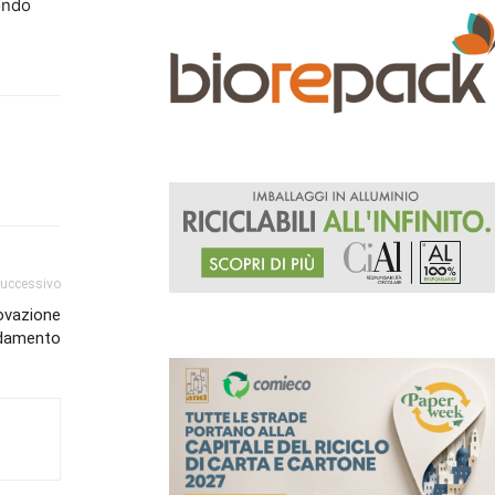
condo
successivo
rovazione
ndamento