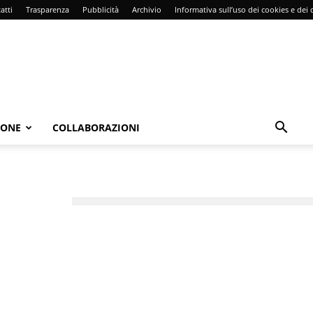
atti
Trasparenza
Pubblicità
Archivio
Informativa sull’uso dei cookies e dei d
IONE
COLLABORAZIONI