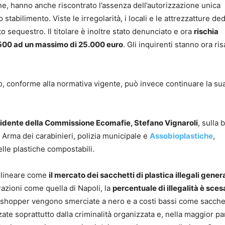
ne, hanno anche riscontrato l’assenza dell’autorizzazione unica
stabilimento. Viste le irregolarità, i locali e le attrezzatture de
to sequestro. Il titolare è inoltre stato denunciato e ora
rischia
500 ad un massimo di 25.000 euro
. Gli inquirenti stanno ora ri
, conforme alla normativa vigente, può invece continuare la su
idente della Commissione Ecomafie, Stefano Vignaroli
, sulla 
, Arma dei carabinieri, polizia municipale e
Assobioplastiche
,
delle plastiche compostabili.
tolineare come
il mercato dei sacchetti di plastica illegali gener
azioni come quella di Napoli, la
percentuale di illegalità è sces
le shopper vengono smerciate a nero e a costi bassi come sacche
te soprattutto dalla criminalità organizzata e, nella maggior pa