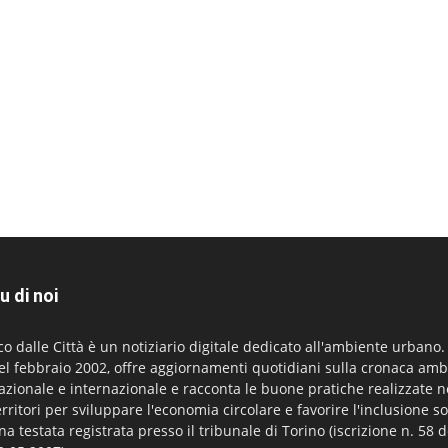
u di noi
co dalle Città è un notiziario digitale dedicato all'ambiente urbano
el febbraio 2002, offre aggiornamenti quotidiani sulla cronaca amb
azionale e internazionale e racconta le buone pratiche realizzate n
erritori per sviluppare l'economia circolare e favorire l'inclusione so
na testata registrata presso il tribunale di Torino (iscrizione n. 58 d