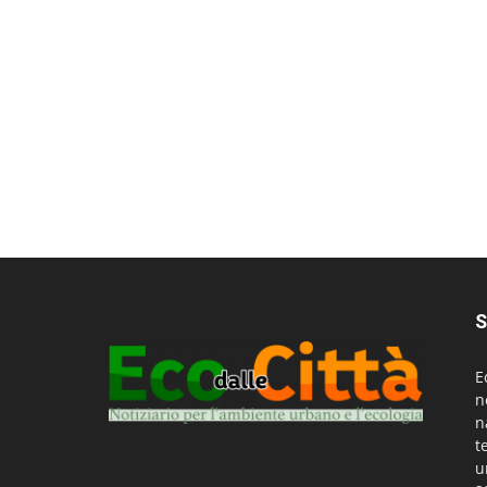
S
E
n
n
t
u