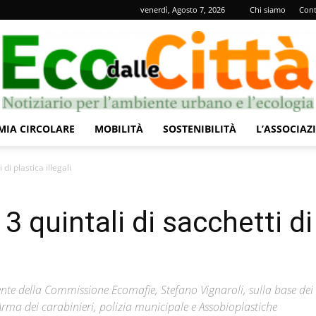
venerdì, Agosto 7, 2026
Chi siamo
Cont
IA CIRCOLARE
MOBILITÀ
SOSTENIBILITÀ
L’ASSOCIAZ
Eco
 di plastica illegali
3 quintali di sacchetti di
dalle
ente della Commissione Ecomafie, Stefano Vignaroli, sulla base dei
 Arma dei carabinieri, polizia municipale e Assobioplastiche