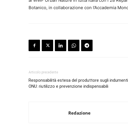
al WWF Urban Nature in tutta Italia con i 28 Repar
Botanico, in collaborazione con l’Accademia Mondi
Articolo precedente
Responsabilità estesa del produttore sugli indumenti
ONU: riutilizzo e prevenzione indispensabili
Redazione