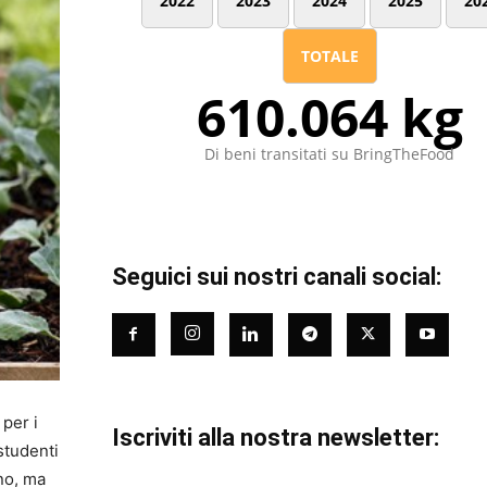
2022
2023
2024
2025
20
TOTALE
610.064 kg
Di beni transitati su BringTheFood
Seguici sui nostri canali social:
per i
Iscriviti alla nostra newsletter:
studenti
rno, ma