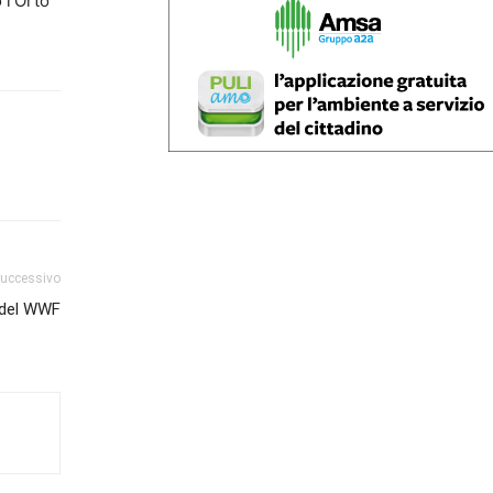
 l’Orto
successivo
à del WWF