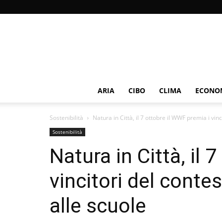
ARIA
CIBO
CLIMA
ECONOM
Sostenibilità
Natura in Città, il 7 ottobre il WWF premia i vinci
Sostenibilità
Natura in Città, il 
vincitori del conte
alle scuole