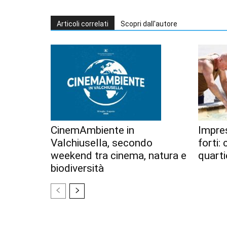
Articoli correlati
Scopri dall'autore
CinemAmbiente in
Impres
Valchiusella, secondo
forti:
weekend tra cinema, natura e
quarti
biodiversità