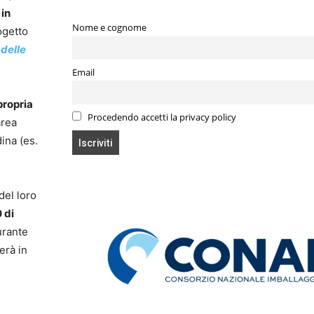
 in
Nome e cognome
ogetto
 delle
Email
propria
Procedendo accetti la privacy policy
area
dina (es.
del loro
 di
rante
erà in