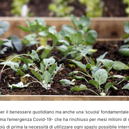
er il benessere quotidiano ma anche una ‘scuola’ fondamentale 
 ma l’emergenza Covid-19- che ha rinchiuso per mesi milioni di 
 più di prima la necessità di utilizzare ogni spazio possibile inte