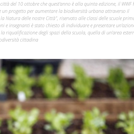
n città del 10 ottobre che quest’anno è alla quinta edizione, il WWF
re un progetto per aumentare la biodiversità urbana attraverso il
Città
 Natura delle nostre Città", riservato alle classi delle scuole prima
unni e insegnanti è stato chiesto di individuare e presentare un’azion
la riqualificazione degli spazi della scuola, quella di un’area ester
odiversità cittadina