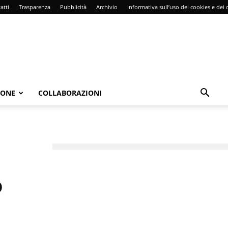
atti
Trasparenza
Pubblicità
Archivio
Informativa sull’uso dei cookies e dei d
IONE
COLLABORAZIONI
o