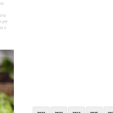
 ha
rie,
e per
na o