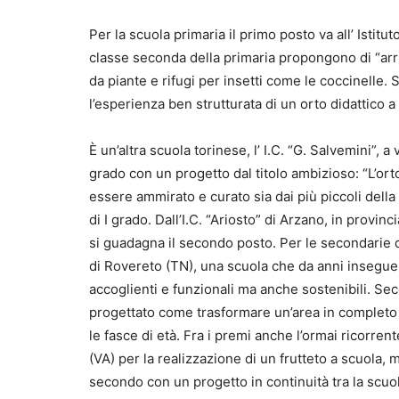
Per la scuola primaria il primo posto va all’ Isti
classe seconda della primaria propongono di “arri
da piante e rifugi per insetti come le coccinelle. S
l’esperienza ben strutturata di un orto didattico a
È un’altra scuola torinese, l’ I.C. “G. Salvemini”,
grado con un progetto dal titolo ambizioso: “L’orto
essere ammirato e curato sia dai più piccoli della
di I grado. Dall’I.C. “Ariosto” di Arzano, in provin
si guadagna il secondo posto. Per le secondarie d
di Rovereto (TN), una scuola che da anni insegue gl
accoglienti e funzionali ma anche sostenibili. Se
progettato come trasformare un’area in completo a
le fasce di età. Fra i premi anche l’ormai ricorren
(VA) per la realizzazione di un frutteto a scuola, m
secondo con un progetto in continuità tra la scuol