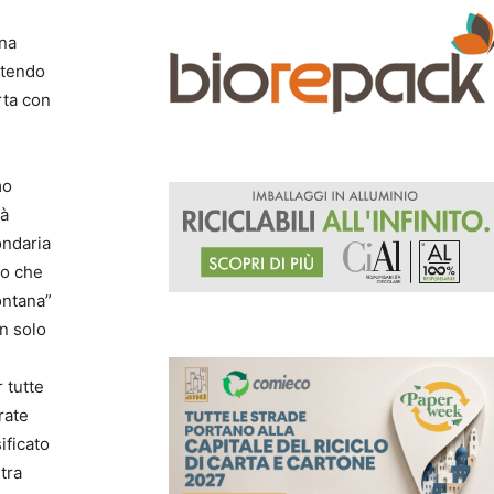
una
rtendo
rta con
mo
rà
ondaria
co che
ontana”
on solo
 tutte
rate
ificato
tra