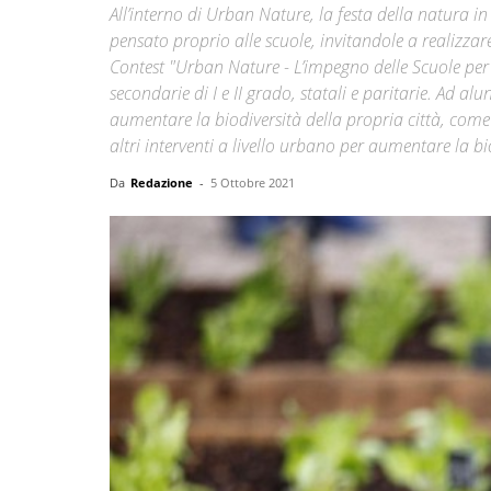
All’interno di Urban Nature, la festa della natura i
pensato proprio alle scuole, invitandole a realizza
Contest "Urban Nature - L’impegno delle Scuole per la
secondarie di I e II grado, statali e paritarie. Ad al
aumentare la biodiversità della propria città, come 
altri interventi a livello urbano per aumentare la bi
Da
Redazione
-
5 Ottobre 2021