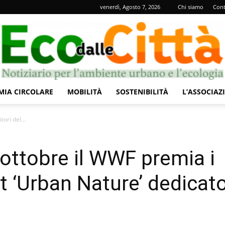
venerdì, Agosto 7, 2026
Chi siamo
Cont
IA CIRCOLARE
MOBILITÀ
SOSTENIBILITÀ
L’ASSOCIAZ
Eco
tori del...
7 ottobre il WWF premia i
st ‘Urban Nature’ dedicat
dalle