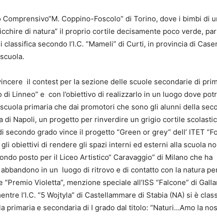
tuto Comprensivo“M. Coppino-Foscolo” di Torino, dove i bimbi di 
cchire di natura” il proprio cortile decisamente poco verde, pa
i classifica secondo l’I.C. “Mameli” di Curti, in provincia di Case
 scuola.
 a vincere il contest per la sezione delle scuole secondarie di pri
 di Linneo” e con l’obiettivo di realizzarlo in un luogo dove pot
 scuola primaria che dai promotori che sono gli alunni della sec
cia di Napoli, un progetto per rinverdire un grigio cortile scolasti
i secondo grado vince il progetto “Green or grey” dell’ ITET “F
i obiettivi di rendere gli spazi interni ed esterni alla scuola n
condo posto per il Liceo Artistico“ Caravaggio” di Milano che ha
bbandono in un luogo di ritrovo e di contatto con la natura per
te “Premio Violetta”, menzione speciale all’ISS “Falcone” di Galla
entre l’I.C. “5 Wojtyla” di Castellammare di Stabia (NA) si è class
a primaria e secondaria di I grado dal titolo: “Naturi…Amo la nos