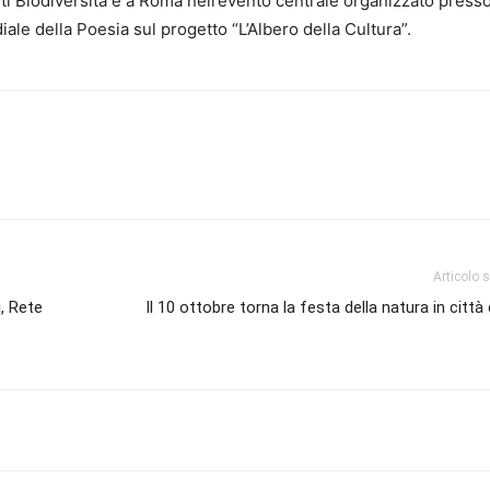
ti Biodiversità e a Roma nell’evento centrale organizzato presso
ale della Poesia sul progetto “L’Albero della Cultura”.
Articolo 
, Rete
Il 10 ottobre torna la festa della natura in citt