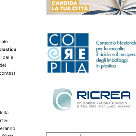
iale
olastica
 delle
del
 contest
della
tivi,
iperanno