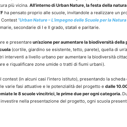
tura più vicina.
All’interno di Urban Nature, la festa della natura
F
ha pensato proprio alle scuole, invitandole a realizzare un pr
l Contest
“Urban Nature – L’impegno delle Scuole per la Natura
marie, secondarie di I e II grado, statali e paritarie.
uare e presentare
un’azione per aumentare la biodiversità della 
scuola
(cortile, giardino se esistente, tetto, parete), quella di un’
ri interventi a livello urbano per aumentare la biodiversità citta
e e riqualificare zone umide o tratti di fiumi urbani).
contest (in alcuni casi l’intero istituto), presentando la scheda 
e varie fasi attuative e le potenzialità del progetto e
dalle 10.00
miate le 8 scuole vincitrici, le prime due per ogni categoria.
Du
nvestire nella presentazione del progetto, ogni scuola present