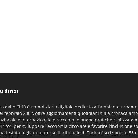
u di noi
co dalle Città è un notiziario digitale dedicato all'ambiente urbano
el febbraio 2002, offre aggiornamenti quotidiani sulla cronaca amb
azionale e internazionale e racconta le buone pratiche realizzate n
erritori per sviluppare l'economia circolare e favorire l'inclusione so
na testata registrata presso il tribunale di Torino (iscrizione n. 58 d