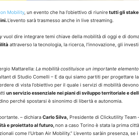
on Mobility
, un evento che ha l’obiettivo di riunire
tutti gli stak
ini.
L’evento sarà trasmesso anche in live streaming.
y
vuol dire integrare temi chiave della mobilità di oggi e di doma
lità
attraverso la tecnologia, la ricerca, l’innovazione, gli invest
ergio Mattarella:
La mobilità costituisce un importante elemento
tant di Studio Comelli – E da qui siamo partiti per progettare la
dere di vista l’obiettivo per il quale i servizi di mobilità devon
atti
un servizio essenziale nei piani di sviluppo territoriale e dell
adino perché spostarsi è sinonimo di libertà e autonomia.
ortante. – dichiara
Carlo Silva,
Presidente di Clickutility Team
tà e proiettato al futuro,
non a caso Torino è stata la prima citt
ionali come l’Urban Air Mobility.” L’evento saràin presenza, se i