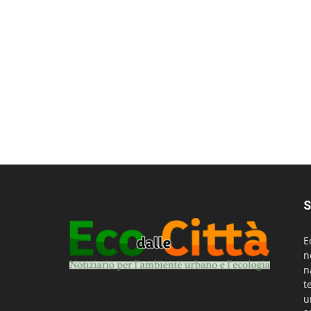
S
E
n
n
t
u