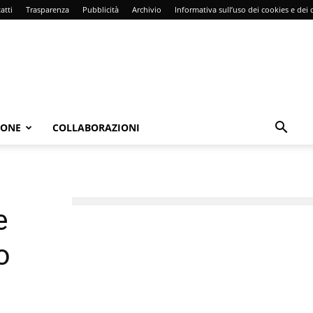
atti
Trasparenza
Pubblicità
Archivio
Informativa sull’uso dei cookies e dei d
IONE
COLLABORAZIONI
e
o