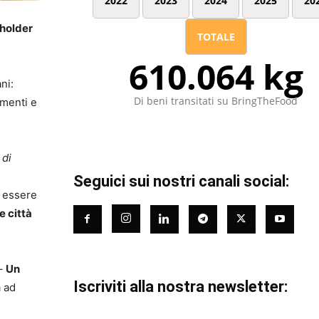
2022
2023
2024
2025
20
eholder
TOTALE
610.064 kg
ni:
Di beni transitati su BringTheFood
imenti e
 di
Seguici sui nostri canali social:
o essere
e città
 –
Un
Iscriviti alla nostra newsletter:
à ad