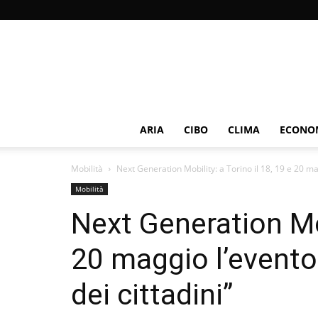
ARIA
CIBO
CLIMA
ECONOM
Mobilità
Next Generation Mobility: a Torino il 18, 19 e 20 mag
Mobilità
Next Generation Mob
20 maggio l’evento 
dei cittadini”