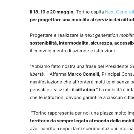
Il 18, 19 e 20 maggio,
Torino ospita
Next Generati
per progettare una mobilità al servizio dei cittad
Progettare e realizzare la
next generation mobilit
sostenibilità
, intermodalità, sicurezza, accessibi
il coinvolgimento di aziende e istituzioni.
“Abbiamo fatto nostra una frase del Presidente S
libertà.
– Afferma
Marco Comelli,
Principal Consul
manifestazione che affronterà molti temi senza per
pensati e realizzati:
il cittadino
.” La mobilità è inf
che le istituzioni devono garantire a ciascun citt
“Torino rappresenta per noi una piazza molto imp
territorio da sempre legato al mondo della mobili
aver aderito a importanti sperimentazioni internaz