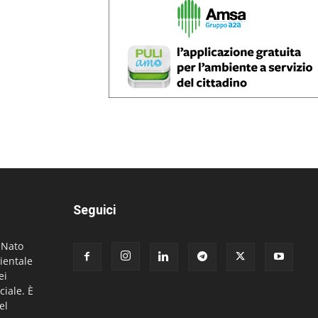
Seguici
. Nato
ientale
ei
ciale. È
el