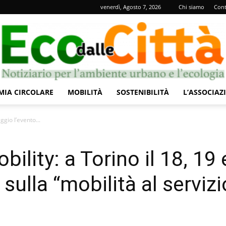
venerdì, Agosto 7, 2026
Chi siamo
Cont
IA CIRCOLARE
MOBILITÀ
SOSTENIBILITÀ
L’ASSOCIAZ
Eco
gio l’evento...
ility: a Torino il 18, 19 
sulla “mobilità al servizi
dalle