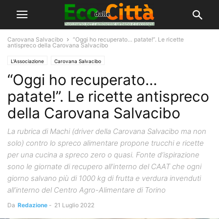
Carovana Salvacibo
​“Oggi ho recuperato… patate!”. Le ricette
antispreco della Carovana Salvacibo
L'Associazione
Carovana Salvacibo
​“Oggi ho recuperato…
patate!”. Le ricette antispreco
della Carovana Salvacibo
La rubrica di Machi (driver della Carovana Salvacibo ma non
solo) contro lo spreco alimentare propone trucchi e ricette
per una cucina a spreco zero o quasi. Fonte d’ispirazione
sono le giornate di recupero all’interno del CAAT che ogni
giorno salvano più di 1000 kg di frutta e verdura invenduti
all’interno del Centro Agro-Alimentare di Torino
Da
Redazione
-
21 Luglio 2022