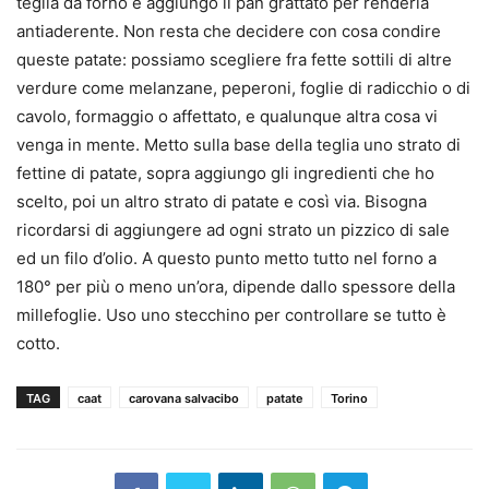
teglia da forno e aggiungo il pan grattato per renderla
antiaderente. Non resta che decidere con cosa condire
queste patate: possiamo scegliere fra fette sottili di altre
verdure come melanzane, peperoni, foglie di radicchio o di
cavolo, formaggio o affettato, e qualunque altra cosa vi
venga in mente. Metto sulla base della teglia uno strato di
fettine di patate, sopra aggiungo gli ingredienti che ho
scelto, poi un altro strato di patate e così via. Bisogna
ricordarsi di aggiungere ad ogni strato un pizzico di sale
ed un filo d’olio. A questo punto metto tutto nel forno a
180° per più o meno un’ora, dipende dallo spessore della
millefoglie. Uso uno stecchino per controllare se tutto è
cotto.
TAG
caat
carovana salvacibo
patate
Torino