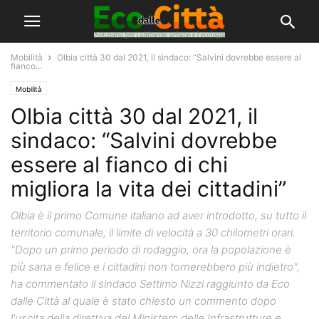
Mobilità
Olbia città 30 dal 2021, il sindaco: “Salvini dovrebbe essere al
fianco...
Mobilità
Olbia città 30 dal 2021, il
sindaco: “Salvini dovrebbe
essere al fianco di chi
migliora la vita dei cittadini”
Olbia è il primo Comune italiano ad aver introdotto, su tutto il
territorio comunale, il limite di velocità a 30 chilometri orari.
"Dopo un primo periodo di rodaggio, ora la popolazione è
più sana e felice e i cittadini non tornerebbero più indietro",
ha commentato il sindaco Settimo Nizzi raggiunto da Eco
dalle Città al quale è stato chiesto un commento dopo
l'uscita della direttiva del Ministero delle Infrastrutture e