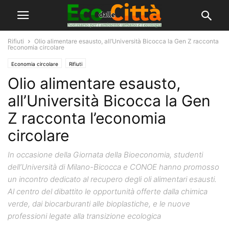
Rifiuti
Olio alimentare esausto, all’Università Bicocca la Gen Z racconta
l’economia circolare
Economia circolare
Rifiuti
Olio alimentare esausto,
all’Università Bicocca la Gen
Z racconta l’economia
circolare
In occasione della Giornata della Bioeconomia, studenti
dell’Università di Milano-Bicocca e CONOE hanno promosso
un incontro dedicato al recupero degli oli alimentari esausti.
Al centro del dibattito le opportunità offerte dalla chimica
verde, dai biocarburanti alle bioplastiche, e le nuove
professioni legate alla transizione ecologica