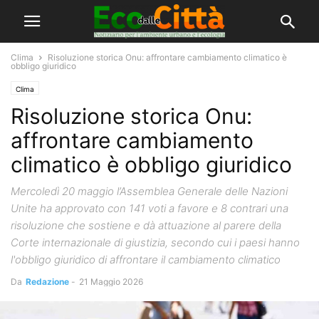
Clima
Risoluzione storica Onu: affrontare cambiamento climatico è
obbligo giuridico
Clima
Risoluzione storica Onu:
affrontare cambiamento
climatico è obbligo giuridico
Mercoledì 20 maggio l’Assemblea Generale delle Nazioni
Unite ha approvato con 141 voti a favore e 8 contrari una
risoluzione che sostiene e dà attuazione al parere della
Corte internazionale di giustizia, secondo cui i paesi hanno
l'obbligo giuridico di affrontare il cambiamento climatico
Da
Redazione
-
21 Maggio 2026