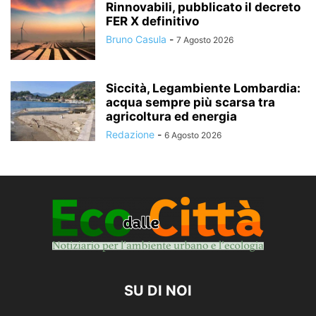
Rinnovabili, pubblicato il decreto
FER X definitivo
Bruno Casula
-
7 Agosto 2026
Siccità, Legambiente Lombardia:
acqua sempre più scarsa tra
agricoltura ed energia
Redazione
-
6 Agosto 2026
SU DI NOI