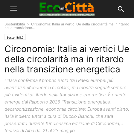
Sostenibilità
Circonomia: Italia ai vertici Ue della circolarità ma in ritardo
nella transizione...
Sostenibilità
Circonomia: Italia ai vertici Ue
della circolarità ma in ritardo
nella transizione energetica
L’Italia conferma il proprio ruolo tra i Paesi europei più
avanzati nell’economia circolare, ma mostra segnali sempre
più evidenti di ritardo nella transizione energetica. È quanto
emerge dal Rapporto 2026 “Transizione energetica,
decarbonizzazione, economia circolare: Europa avanti piano,
Italia indietro tutta” a cura di Duccio Bianchi, che sarà
presentato durante l’undicesima edizione di Circonomia, il
festival di Alba dal 21 al 23 maggio