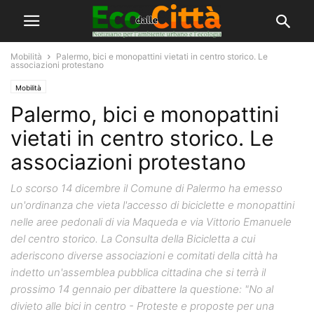
Mobilità
Palermo, bici e monopattini vietati in centro storico. Le
associazioni protestano
Mobilità
Palermo, bici e monopattini
vietati in centro storico. Le
associazioni protestano
Lo scorso 14 dicembre il Comune di Palermo ha emesso
un'ordinanza che vieta l'accesso di biciclette e monopattini
nelle aree pedonali di via Maqueda e via Vittorio Emanuele
del centro storico. La Consulta della Bicicletta a cui
aderiscono diverse associazioni e comitati della città ha
indetto un'assemblea pubblica cittadina che si terrà il
prossimo 14 gennaio per dibattere la questione: "No al
divieto alle bici in centro - Proteste e proposte per una