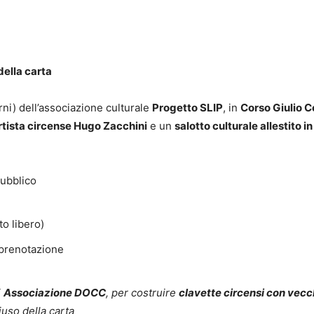
della carta
erni) dell’associazione culturale
Progetto SLIP
, in
Corso Giulio 
rtista circense Hugo Zacchini
e un
salotto culturale allestito in
pubblico
to libero)
prenotazione
i
Associazione DOCC
, per costruire
clavette circensi con vecc
riuso della carta