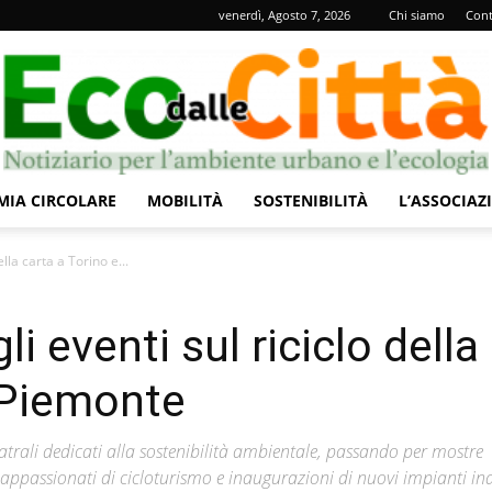
venerdì, Agosto 7, 2026
Chi siamo
Cont
IA CIRCOLARE
MOBILITÀ
SOSTENIBILITÀ
L’ASSOCIAZ
Eco
lla carta a Torino e...
i eventi sul riciclo della
n Piemonte
dalle
 teatrali dedicati alla sostenibilità ambientale, passando per mostre
r appassionati di cicloturismo e inaugurazioni di nuovi impianti ind