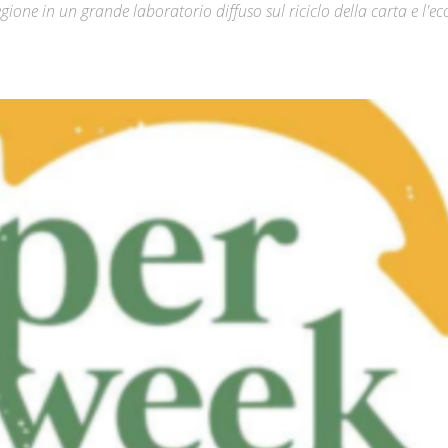
gione in un grande laboratorio diffuso sul riciclo della carta e l'
Città