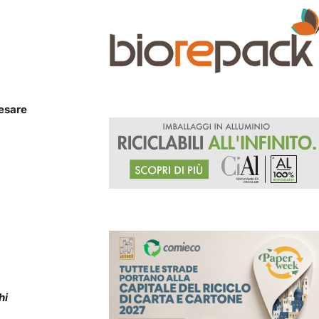
Cesare
hi