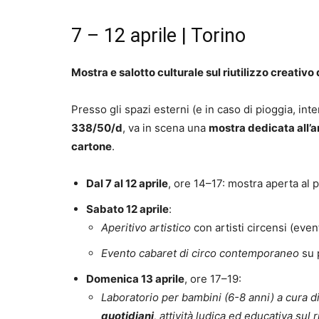
7 – 12 aprile | Torino
Mostra e salotto culturale sul riutilizzo creativo 
Presso gli spazi esterni (e in caso di pioggia, int
338/50/d
, va in scena una
mostra dedicata all’a
cartone
.
Dal 7 al 12 aprile
, ore 14–17: mostra aperta al 
Sabato 12 aprile
:
Aperitivo artistico
con artisti circensi (even
Evento cabaret di circo contemporaneo
su 
Domenica 13 aprile
, ore 17–19:
Laboratorio per bambini (6-8 anni) a cura d
quotidiani
, attività ludica ed educativa sul 