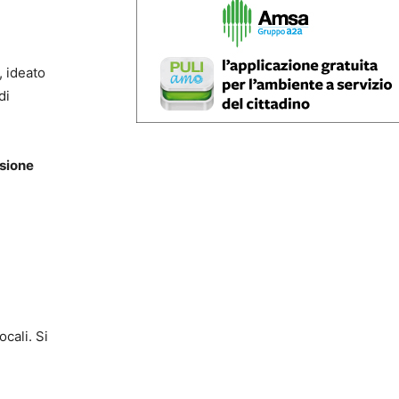
”, ideato
di
usione
cali. Si