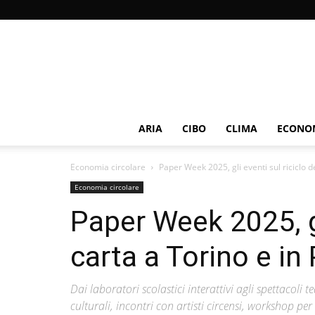
ARIA
CIBO
CLIMA
ECONOM
Economia circolare
Paper Week 2025, gli eventi sul riciclo de
Economia circolare
Paper Week 2025, gl
carta a Torino e i
Dai laboratori scolastici interattivi agli spettacoli
culturali, incontri con artisti circensi, workshop pe