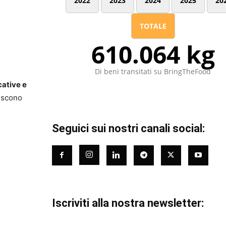
2022
2023
2024
2025
20
TOTALE
610.064 kg
Di beni transitati su BringTheFood
cative e
uiscono
Seguici sui nostri canali social:
Iscriviti alla nostra newsletter: