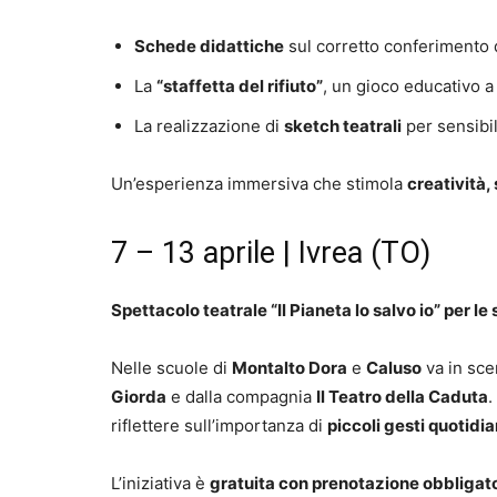
Schede didattiche
sul corretto conferimento d
La
“staffetta del rifiuto”
, un gioco educativo 
La realizzazione di
sketch teatrali
per sensibil
Un’esperienza immersiva che stimola
creatività,
7 – 13 aprile | Ivrea (TO)
Spettacolo teatrale “Il Pianeta lo salvo io” per le
Nelle scuole di
Montalto Dora
e
Caluso
va in sce
Giorda
e dalla compagnia
Il Teatro della Caduta
.
riflettere sull’importanza di
piccoli gesti quotidia
L’iniziativa è
gratuita con prenotazione obbligat