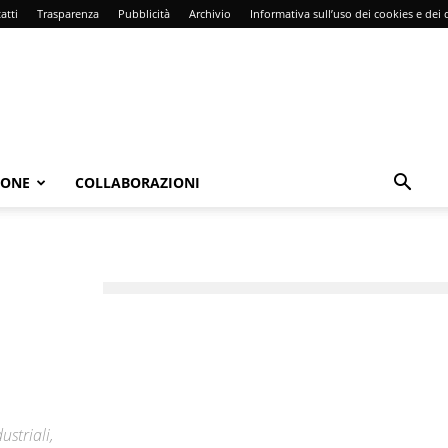
atti
Trasparenza
Pubblicità
Archivio
Informativa sull’uso dei cookies e dei d
IONE
COLLABORAZIONI
ustriali,