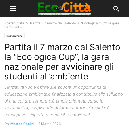
Sostenibilità
Partita il 7 marzo dal Salento la “Ecologica Cup”, la gara
nazionale...
Sostenibilità
Partita il 7 marzo dal Salento
la “Ecologica Cup”, la gara
nazionale per avvicinare gli
studenti all’ambiente
L'iniziativa vuole offrire alle scuole un’opportunità di
educazione ambientale finalizzata a contribuire allo sviluppo
di una cultura sempre più ampia orientata verso la
sostenibilità, auspicando di formare futuri cittadini più
consapevoli rispetto a tematiche ambientali
Da
Matteo Paolini
-
8 Marzo 2023