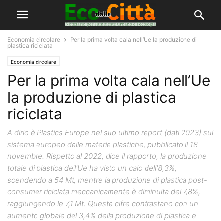
Economia circolare
Per la prima volta cala nell’Ue la produzione di
plastica riciclata
Economia circolare
Per la prima volta cala nell’Ue
la produzione di plastica
riciclata
A dirlo è Plastics Europe nel suo ultimo report (dati 2023) sul
sistema europeo delle materie plastiche, pubblicato il 18
novembre. Rispetto al 2022, dice il rapporto, la produzione
totale di plastica dell'Ue ha visto un calo dell'8,3%,
scendendo a 54 Mt, mentre la produzione di plastica post-
consumer riciclata meccanicamente è diminuita del 7,8%,
raggiungendo le 7,1 Mt. Queste cifre contrastano con un
aumento globale del 3,4% della produzione di plastica e