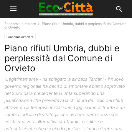
Economia circolare
Piano rifiuti Umbria, dubbi e perplessità dal Comune
di Orvieto
Economia circolare
Piano rifiuti Umbria, dubbi e
perplessità dal Comune di
Orvieto
"Legittimamente - ha spiegato la sindaca Tardani - il nuovo
governo regionale ha deciso di smontare il piano approvato
nel 2023 dalla precedente Giunta superando una
pianificazione che prevedeva la chiusura del ciclo dei rifiuti
attraverso la termovalorizzazione. Oggi siamo di fronte a un
cambio radicale di strategia che avviene però senza che
esista una vera alternativa strutturale, credibile e
autosufficiente che rischia di riportare l'Umbria dentro una