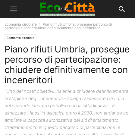
Economia circolare
Piano rifiuti Umbria, prosegue percorso di
partecipazione: chiudere definitivamente con inceneritori
Economia circolare
Piano rifiuti Umbria, prosegue
percorso di partecipazione:
chiudere definitivamente con
inceneritori
"Uno dei nostri obiettivi, insieme a chiudere definitivamente
la stagione degli inceneritori - spiega l'assessore De Luca
nel secondo incontro pubblico con la cittadinanza - è
dimezzare i flussi in discarica entro il 2030, non andando ad
ampliare la capacità autorizzativa dei siti di smaltimento.
Crediamo molto in questo percorso di partecipazione: è
necessario mettere al centro comuni e realtà associative"