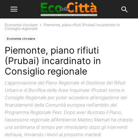
Economia circolare
Piemonte, piano rifiuti (Prubai) incardinato in
Consiglio regionale
Economia circolare
Piemonte, piano rifiuti
(Prubai) incardinato in
Consiglio regionale
L'approvazione del Piano Regionale di Gestione dei Rifiuti
Urbani e di Bonifica delle Aree Inquinate (Prubai) torna in
Consiglio Regionale per poter accedere all'erogazione dei
finanziamenti della Comunità europea nell'ambito del
Programma Regionale Fesr. Dopo aver illustrato il Piano,
l'assessore regionale all'Ambiente Matteo Marnati ha chiesto
una settimana di tempo per rimodularlo dopo gli interventi
dell'aula, rinviando i lavori al prossimo martedì