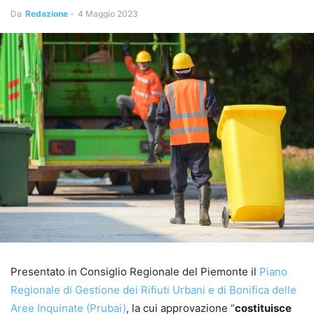
Da
Redazione
-
4 Maggio 2023
Presentato in Consiglio Regionale del Piemonte il
Piano
Regionale di Gestione dei Rifiuti Urbani e di Bonifica delle
Aree Inquinate (Prubai)
, la cui approvazione “
costituisce