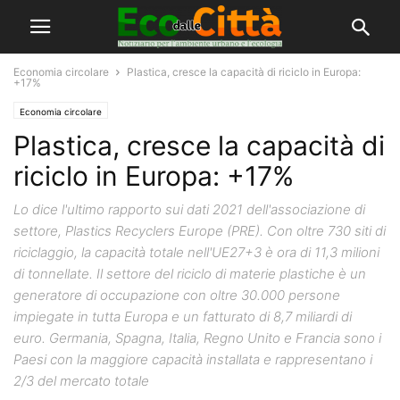
Economia circolare
Plastica, cresce la capacità di riciclo in Europa:
+17%
Economia circolare
Plastica, cresce la capacità di
riciclo in Europa: +17%
Lo dice l'ultimo rapporto sui dati 2021 dell'associazione di
settore, Plastics Recyclers Europe (PRE). Con oltre 730 siti di
riciclaggio, la capacità totale nell'UE27+3 è ora di 11,3 milioni
di tonnellate. Il settore del riciclo di materie plastiche è un
generatore di occupazione con oltre 30.000 persone
impiegate in tutta Europa e un fatturato di 8,7 miliardi di
euro. Germania, Spagna, Italia, Regno Unito e Francia sono i
Paesi con la maggiore capacità installata e rappresentano i
2/3 del mercato totale