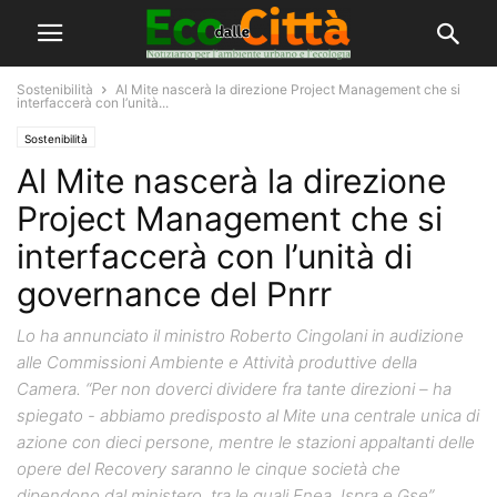
Sostenibilità
Al Mite nascerà la direzione Project Management che si
interfaccerà con l’unità...
Sostenibilità
Al Mite nascerà la direzione
Project Management che si
interfaccerà con l’unità di
governance del Pnrr
Lo ha annunciato il ministro Roberto Cingolani in audizione
alle Commissioni Ambiente e Attività produttive della
Camera. “Per non doverci dividere fra tante direzioni – ha
spiegato - abbiamo predisposto al Mite una centrale unica di
azione con dieci persone, mentre le stazioni appaltanti delle
opere del Recovery saranno le cinque società che
dipendono dal ministero, tra le quali Enea, Ispra e Gse”