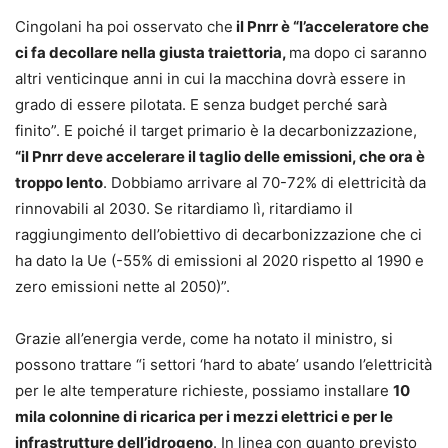
Cingolani ha poi osservato che
il Pnrr è “l’acceleratore che
ci fa decollare nella giusta traiettoria,
ma dopo ci saranno
altri venticinque anni in cui la macchina dovrà essere in
grado di essere pilotata. E senza budget perché sarà
finito”. E poiché il target primario è la decarbonizzazione,
“il Pnrr deve accelerare il taglio delle emissioni, che ora è
troppo lento
. Dobbiamo arrivare al 70-72% di elettricità da
rinnovabili al 2030. Se ritardiamo lì, ritardiamo il
raggiungimento dell’obiettivo di decarbonizzazione che ci
ha dato la Ue (-55% di emissioni al 2020 rispetto al 1990 e
zero emissioni nette al 2050)”.
Grazie all’energia verde, come ha notato il ministro, si
possono trattare “i settori ‘hard to abate’ usando l’elettricità
per le alte temperature richieste, possiamo installare
10
mila colonnine di ricarica per i mezzi elettrici e per le
infrastrutture dell’idrogeno
. In linea con quanto previsto