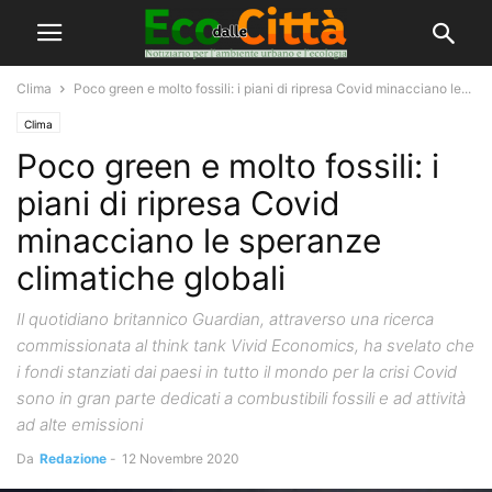
Clima
Poco green e molto fossili: i piani di ripresa Covid minacciano le...
Clima
Poco green e molto fossili: i
piani di ripresa Covid
minacciano le speranze
climatiche globali
Il quotidiano britannico Guardian, attraverso una ricerca
commissionata al think tank Vivid Economics, ha svelato che
i fondi stanziati dai paesi in tutto il mondo per la crisi Covid
sono in gran parte dedicati a combustibili fossili e ad attività
ad alte emissioni
Da
Redazione
-
12 Novembre 2020