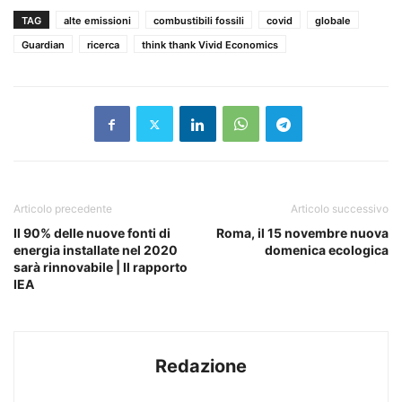
TAG
alte emissioni
combustibili fossili
covid
globale
Guardian
ricerca
think thank Vivid Economics
Articolo precedente
Articolo successivo
Il 90% delle nuove fonti di
Roma, il 15 novembre nuova
energia installate nel 2020
domenica ecologica
sarà rinnovabile | Il rapporto
IEA
Redazione