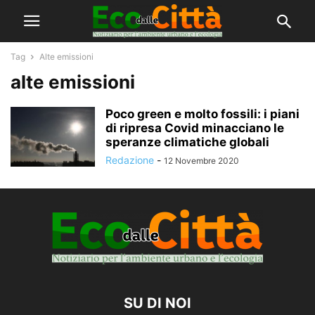
Tag
Alte emissioni
alte emissioni
Poco green e molto fossili: i piani
di ripresa Covid minacciano le
speranze climatiche globali
Redazione
-
12 Novembre 2020
SU DI NOI