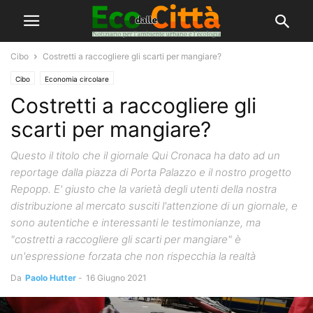
Cibo
Costretti a raccogliere gli scarti per mangiare?
Cibo
Economia circolare
Costretti a raccogliere gli
scarti per mangiare?
Questo il titolo che il giornale Qui Cronaca ha dato ad un
reportage dalla piazza di Porta Palazzo e il nostro progetto
Repopp. E' giusto che la varietà degli utenti della nostra
distribuzione al mercato susciti l'attenzione di un giornale, e
sono autentiche e interessanti le testimonianze, ma
"costretti a raccogliere gli scarti per mangiare" è
un'espressione forzata che non rispecchia la realtà
Da
Paolo Hutter
-
16 Giugno 2021