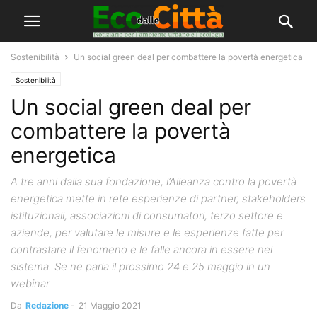
Sostenibilità
Un social green deal per combattere la povertà energetica
Sostenibilità
Un social green deal per
combattere la povertà
energetica
A tre anni dalla sua fondazione, l’Alleanza contro la povertà
energetica mette in rete esperienze di partner, stakeholders
istituzionali, associazioni di consumatori, terzo settore e
aziende, per valutare le misure e le esperienze fatte per
contrastare il fenomeno e le falle ancora in essere nel
sistema. Se ne parla il prossimo 24 e 25 maggio in un
webinar
Da
Redazione
-
21 Maggio 2021