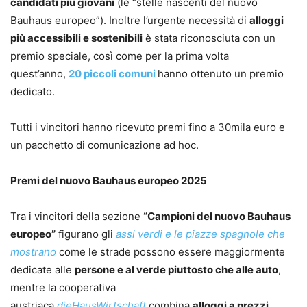
candidati più giovani
(le “stelle nascenti del nuovo
Bauhaus europeo”). Inoltre l’urgente necessità di
alloggi
più accessibili e sostenibili
è stata riconosciuta con un
premio speciale, così come per la prima volta
quest’anno,
20 piccoli comuni
hanno ottenuto un premio
dedicato.
Tutti i vincitori hanno ricevuto premi fino a 30mila euro e
un pacchetto di comunicazione ad hoc.
Premi del nuovo Bauhaus europeo 2025
Tra i vincitori della sezione
“Campioni del nuovo Bauhaus
europeo”
figurano gli
assi verdi e le piazze spagnole che
mostrano
come le strade possono essere maggiormente
dedicate alle
persone e al verde piuttosto che alle auto
,
mentre la cooperativa
austriaca
dieHausWirtschaft
combina
alloggi a prezzi