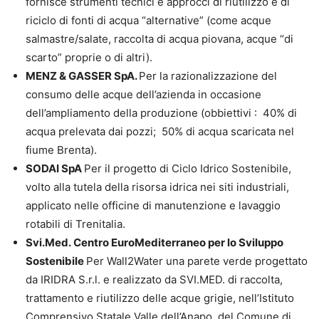
fornisce strumenti tecnici e approcci di riutilizzo e di
riciclo di fonti di acqua “alternative” (come acque
salmastre/salate, raccolta di acqua piovana, acque “di
scarto” proprie o di altri).
MENZ & GASSER SpA.
Per la razionalizzazione del
consumo delle acque dell’azienda in occasione
dell’ampliamento della produzione (obbiettivi : 40% di
acqua prelevata dai pozzi; 50% di acqua scaricata nel
fiume Brenta).
SODAI SpA
Per il progetto di Ciclo Idrico Sostenibile,
volto alla tutela della risorsa idrica nei siti industriali,
applicato nelle officine di manutenzione e lavaggio
rotabili di Trenitalia.
Svi.Med. Centro EuroMediterraneo per lo Sviluppo
Sostenibile
Per Wall2Water una parete verde progettato
da IRIDRA S.r.l. e realizzato da SVI.MED. di raccolta,
trattamento e riutilizzo delle acque grigie, nell’Istituto
Comprensivo Statale Valle dell’Anapo, del Comune di