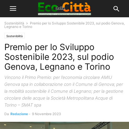
Sostenibilità
Premio per lo Sviluppo Sostenibile 2023, sul podio Genova,
Legnano e Torino
Sostenibilità
Premio per lo Sviluppo
Sostenibile 2023, sul podio
Genova, Legnano e Torino
Vincono il Primo Premio: per l’economia circolare AMIU
Genova spa in collaborazione con il Comune di Genova; per
la mobilità sostenibile il Comune di Legnano; per la gestione
circolare delle acque la Società Metropolitana Acque di
Torino – SMAT spa
Da
Redazione
-
9 Novembre 2023