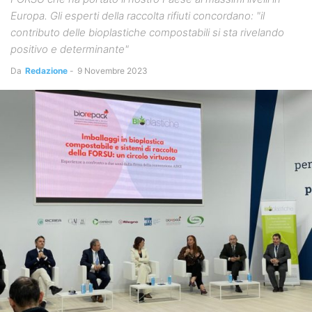
Europa. Gli esperti della raccolta rifiuti concordano: "il
contributo delle bioplastiche compostabili si sta rivelando
positivo e determinante"
Da
Redazione
-
9 Novembre 2023