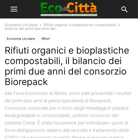
Economia circolare
Rifiuti organici e bioplastiche compostabili, il
bilancio dei primi due anni del...
Economia circolare
Rifiuti
Rifiuti organici e bioplastiche
compostabili, il bilancio dei
primi due anni del consorzio
Biorepack
Alla Fiera Ecomondo di Rimini, sono stati presentati i risultati
dei primi due anni di piena operatività di Biorepack,
Consorzio nazionale per il riciclo degli imballaggi in plastica
biodegradabile e compostabile, settimo consorzio del
sistema Conai. È stata l’occasione per individuare i punti di
forza dell’approccio italiano alla raccolta e trattamento della
FORSU che ha portato il nostro Paese ai massimi livelli in