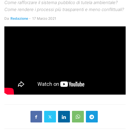
Come rafforzare il sistema pubblico di tutela ambientale?
Come rendere i processi più trasparenti e meno conflittuali?
Da
Redazione
-
17 Marzo 2021