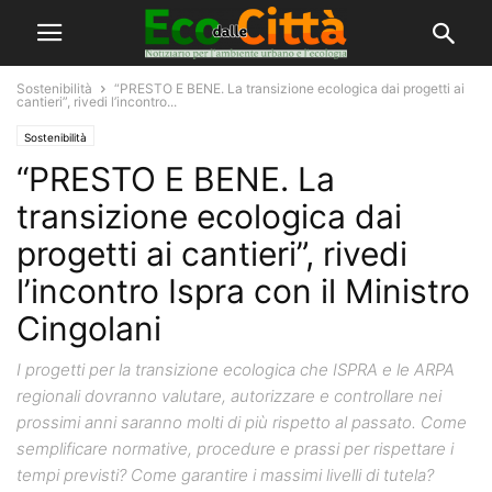
Sostenibilità
“PRESTO E BENE. La transizione ecologica dai progetti ai
cantieri”, rivedi l’incontro...
Sostenibilità
“PRESTO E BENE. La
transizione ecologica dai
progetti ai cantieri”, rivedi
l’incontro Ispra con il Ministro
Cingolani
I progetti per la transizione ecologica che ISPRA e le ARPA
regionali dovranno valutare, autorizzare e controllare nei
prossimi anni saranno molti di più rispetto al passato. Come
semplificare normative, procedure e prassi per rispettare i
tempi previsti? Come garantire i massimi livelli di tutela?