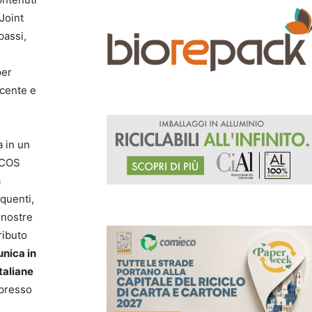
Joint
passi,
per
scente e
 in un
ICOS
a
quenti,
 nostre
ributo
 unica in
taliane
 presso