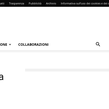
atti
Trasparenza
Pubblicità
Archivio
Informativa sull’uso dei cookies e dei d
IONE
COLLABORAZIONI
a