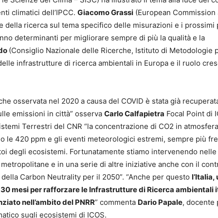
ti climatici dell’IPCC.
Giacomo Grassi
(European Commission 
te della ricerca sul tema specifico delle misurazioni e i prossimi 
nno determinanti per migliorare sempre di più la qualità e la
rdo
(Consiglio Nazionale delle Ricerche, Istituto di Metodologie 
elle infrastrutture di ricerca ambientali in Europa e il ruolo cre
che osservata nel 2020 a causa del COVID è stata già recuperata
le emissioni in città” osserva
Carlo Calfapietra
Focal Point di 
cosistemi Terrestri del CNR “la concentrazione di CO2 in atmosfer
o le 420 ppm e gli eventi meteorologici estremi, sempre più fre
atoi degli ecosistemi. Fortunatamente stiamo intervenendo nelle
metropolitane e in una serie di altre iniziative anche con il cont
o della Carbon Neutrality per il 2050”. “Anche per questo
l’Italia,
 30 mesi per rafforzare le Infrastrutture di Ricerca ambientali i
nziato nell’ambito del PNRR
” commenta
Dario Papale
, docente
ematico sugli ecosistemi di ICOS.