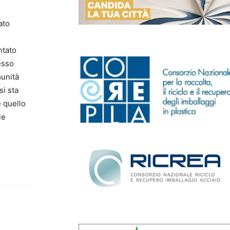
ato
ntato
esso
munità
si sta
e quello
le