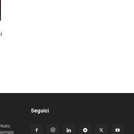
i
Seguici
. Nato
ientale