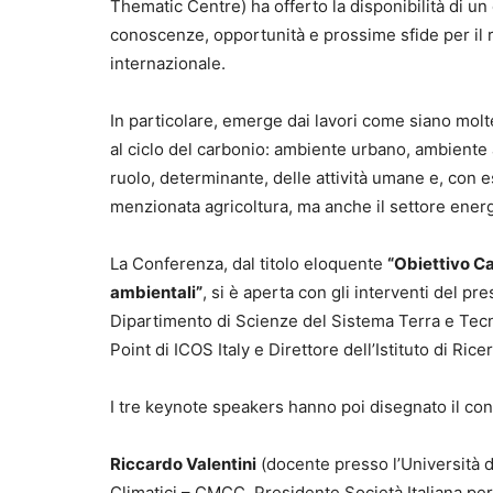
Thematic Centre) ha offerto la disponibilità di u
conoscenze, opportunità e prossime sfide per il ru
internazionale.
In particolare, emerge dai lavori come siano moltep
al ciclo del carbonio: ambiente urbano, ambiente ag
ruolo, determinante, delle attività umane e, con 
menzionata agricoltura, ma anche il settore energet
La Conferenza, dal titolo eloquente
“Obiettivo Ca
ambientali”
, si è aperta con gli interventi del p
Dipartimento di Scienze del Sistema Terra e Te
Point di ICOS Italy e Direttore dell’Istituto di Ri
I tre keynote speakers hanno poi disegnato il con
Riccardo Valentini
(docente presso l’Università
Climatici – CMCC, Presidente Società Italiana per 