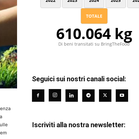
2022
2023
2024
2025
20
TOTALE
610.064 kg
Di beni transitati su BringTheFood
Seguici sui nostri canali social:
renza
a
Iscriviti alla nostra newsletter:
ulle
stem