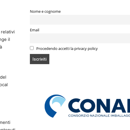
Nome e cognome
Email
relativi
nge il
ià
Procedendo accetti la privacy policy
 del
Focal
menti
ontenuti