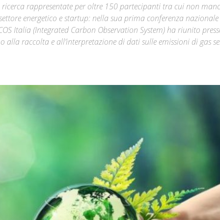
i di ricerca rappresentate per oltre 150 partecipanti tra cui non ma
settore energetico e startup: nella sua prima conferenza nazional
Città
ICOS Italia (Integrated Carbon Observation System) ha riunito press
 alla raccolta e all’interpretazione di dati sulle emissioni di gas se