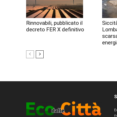
Rinnovabili, pubblicato il
Siccit
decreto FER X definitivo
Lomba
scarsa
energi
S
E
n