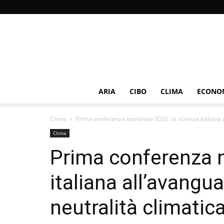
ARIA
CIBO
CLIMA
ECONOM
Clima
Prima conferenza nazionale ICOS: la scienza italiana al
Clima
Prima conferenza n
italiana all’avangua
neutralità climatic