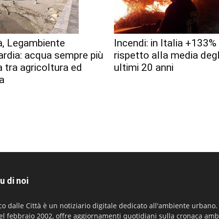
à, Legambiente
Incendi: in Italia +133%
rdia: acqua sempre più
rispetto alla media degl
 tra agricoltura ed
ultimi 20 anni
a
u di noi
co dalle Città è un notiziario digitale dedicato all'ambiente urbano
el febbraio 2002, offre aggiornamenti quotidiani sulla cronaca amb