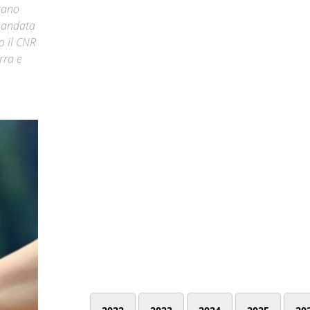
ncano
e andata
o il CNR
rra e