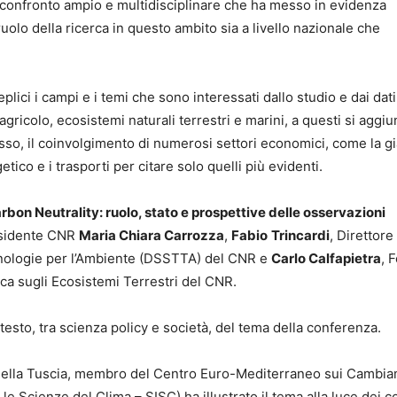
n confronto ampio e multidisciplinare che ha messo in evidenza
olo della ricerca in questo ambito sia a livello nazionale che
lici i campi e i temi che sono interessati dallo studio e dai dati 
ricolo, ecosistemi naturali terrestri e marini, a questi si aggiu
esso, il coinvolgimento di numerosi settori economici, come la g
ico e i trasporti per citare solo quelli più evidenti.
rbon Neutrality: ruolo, stato e prospettive delle osservazioni
residente CNR
Maria Chiara Carrozza
,
Fabio
Trincardi
, Direttore
cnologie per l’Ambiente (DSSTTA) del CNR e
Carlo Calfapietra
, 
cerca sugli Ecosistemi Terrestri del CNR.
testo, tra scienza policy e società, del tema della conferenza.
 della Tuscia, membro del Centro Euro-Mediterraneo sui Cambia
le Scienze del Clima – SISC) ha illustrato il tema alla luce dei c