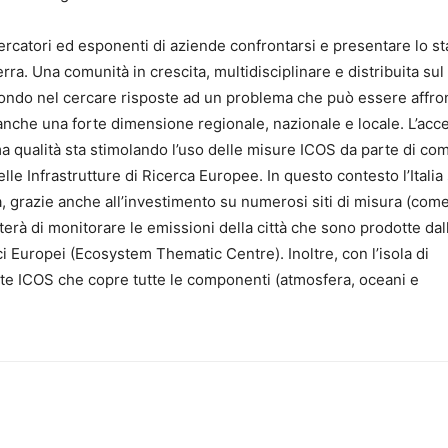
ercatori ed esponenti di aziende confrontarsi e presentare lo st
rra. Una comunità in crescita, multidisciplinare e distribuita sul
 mondo nel cercare risposte ad un problema che può essere affro
nche una forte dimensione regionale, nazionale e locale. L’acc
ma qualità sta stimolando l’uso delle misure ICOS da parte di co
e Infrastrutture di Ricerca Europee. In questo contesto l’Italia 
a, grazie anche all’investimento su numerosi siti di misura (com
erà di monitorare le emissioni della città che sono prodotte dal
ci Europei (Ecosystem Thematic Centre). Inoltre, con l’isola di
 rete ICOS che copre tutte le componenti (atmosfera, oceani e