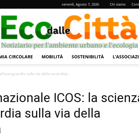
venerdì, Agosto 7, 2026
Chi siamo
Cont
IA CIRCOLARE
MOBILITÀ
SOSTENIBILITÀ
L’ASSOCIAZ
Eco
l’avanguardia sulla via della neutralità...
azionale ICOS: la scienz
rdia sulla via della
dalle
a