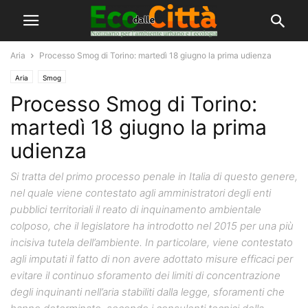
Aria
Processo Smog di Torino: martedì 18 giugno la prima udienza
Aria
Smog
Processo Smog di Torino:
martedì 18 giugno la prima
udienza
Si tratta del primo processo penale in Italia di questo genere,
nel quale viene contestato agli amministratori degli enti
pubblici territoriali il reato di inquinamento ambientale
colposo, che il legislatore ha introdotto nel 2015 per una più
incisiva tutela dell’ambiente. In particolare, viene contestato
agli imputati il fatto di non avere adottato misure efficaci per
evitare il continuo sforamento dei limiti di concentrazione
degli inquinanti nell’aria stabiliti dalla legge, sforamenti che