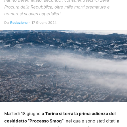
hanno determinato, secondo i consulenti tecnici della
Procura della Repubblica, oltre mille morti premature e
numerosi ricoveri ospedalieri
Da
Redazione
-
17 Giugno 2024
Martedì 18 giugno
a Torino si terrà la prima udienza del
cosiddetto “Processo Smog”
, nel quale sono stati citati a