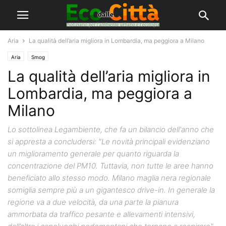
Aria
La qualità dell’aria migliora in Lombardia, ma peggiora a Milano
Aria
Smog
La qualità dell’aria migliora in
Lombardia, ma peggiora a
Milano
Lo sottolinea Legambiente, che fa un bilancio dell'anno che
si appresta a concludersi: "Le novità principali evidenziano
un miglioramento generale per quanto riguarda la
concentrazione del PM10. Tuttavia, non tutte le aree hanno
beneficiato allo stesso modo. Milano maglia nera regionale
somiglia sempre più a un gigantesco drive-in. In generale la
regione va a due velocità, da una parte la pianura
ammorbata da traffico pesante e allevamenti intensivi,