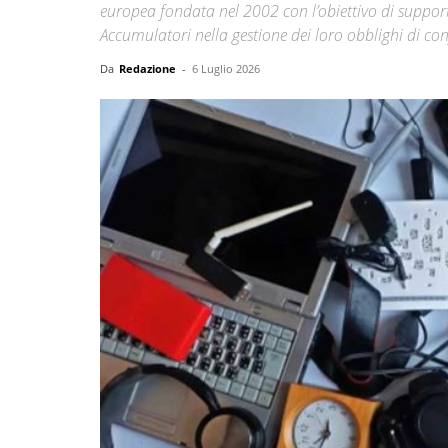
europea fondata nel 2002 con l’obiettivo di supporta
Accumulatori nella gestione dei loro obblighi di c
Da
Redazione
-
6 Luglio 2026