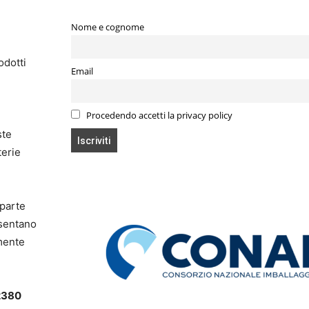
Nome e cognome
odotti
Email
Procedendo accetti la privacy policy
ste
terie
 parte
esentano
amente
/2380