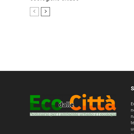
S
E
n
n
t
u