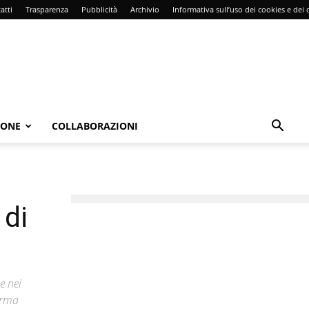
atti
Trasparenza
Pubblicità
Archivio
Informativa sull’uso dei cookies e dei d
IONE
COLLABORAZIONI
 di
e nei
forma