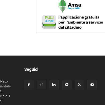
Seguici
. Nato
ientale
ei
ciale. È
el