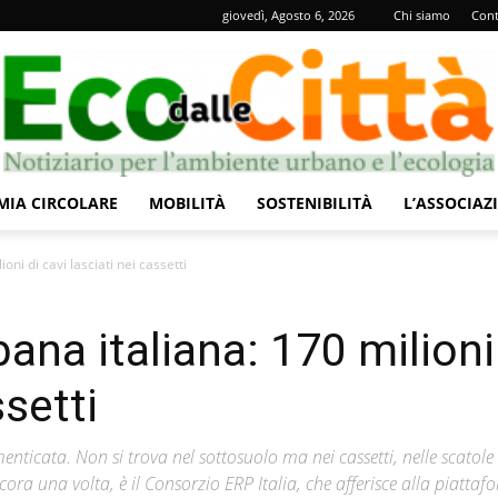
giovedì, Agosto 6, 2026
Chi siamo
Cont
IA CIRCOLARE
MOBILITÀ
SOSTENIBILITÀ
L’ASSOCIAZ
Eco
oni di cavi lasciati nei cassetti
bana italiana: 170 milioni
ssetti
dalle
nticata. Non si trova nel sottosuolo ma nei cassetti, nelle scatole 
 ancora una volta, è il Consorzio ERP Italia, che afferisce alla piatta