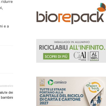
 ridurre
i,
ni e a
successivo
alute dei
bambini