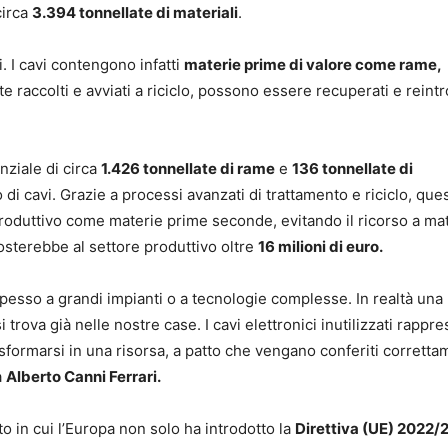
circa
3.394 tonnellate di materiali
.
i. I cavi contengono infatti
materie prime di valore come rame,
e raccolti e avviati a riciclo, possono essere recuperati e reintr
nziale di circa
1.426 tonnellate di rame
e
136 tonnellate di
di cavi. Grazie a processi avanzati di trattamento e riciclo, que
oduttivo come materie prime seconde, evitando il ricorso a ma
costerebbe al settore produttivo oltre
16 milioni di euro.
pesso a grandi impianti o a tecnologie complesse. In realtà una
trova già nelle nostre case. I cavi elettronici inutilizzati rappr
sformarsi in una risorsa, a patto che vengano conferiti corrett
a
Alberto Canni Ferrari.
o in cui l’Europa non solo ha introdotto la
Direttiva (UE) 2022