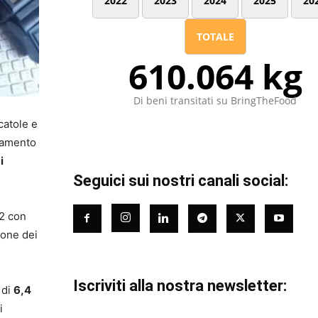
2022
2023
2024
2025
20
TOTALE
610.064 kg
Di beni transitati su BringTheFood
catole e
eramento
i
Seguici sui nostri canali social:
02 con
ione dei
Iscriviti alla nostra newsletter:
 di
6,4
i