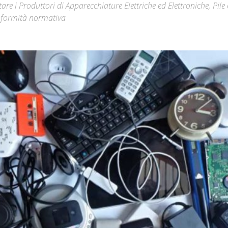
re i Produttori di Apparecchiature Elettriche ed Elettroniche, Pile 
onformità normativa
Città