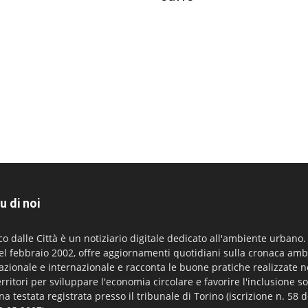
u di noi
co dalle Città è un notiziario digitale dedicato all'ambiente urbano
el febbraio 2002, offre aggiornamenti quotidiani sulla cronaca amb
azionale e internazionale e racconta le buone pratiche realizzate n
erritori per sviluppare l'economia circolare e favorire l'inclusione so
na testata registrata presso il tribunale di Torino (iscrizione n. 58 d