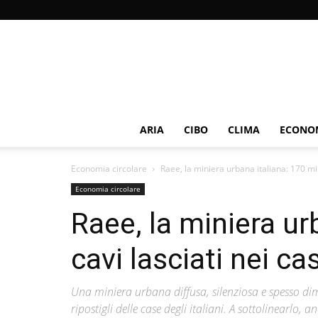
ARIA
CIBO
CLIMA
ECONOM
Economia circolare
Raee, la miniera urbana italiana: 170 mili
Economia circolare
Raee, la miniera ur
cavi lasciati nei ca
Una miniera urbana diffusa, silenziosa e spesso dime
ripostigli delle case degli italiani. A sottolinearlo,