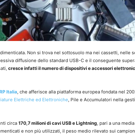
dimenticata. Non si trova nel sottosuolo ma nei cassetti, nelle s
progressiva diffusione dello standard USB-C e il conseguente sup
sati,
cresce infatti il numero di dispositivi e accessori elettronic
P Italia
, che afferisce alla piattaforma europea fondata nel 20
ature Elettriche ed Elettroniche
, Pile e Accumulatori nella gest
nti circa
170,7 milioni di cavi USB e Lightning
, pari a una media
menticati e non più utilizzati, il peso medio rilevato sui campion