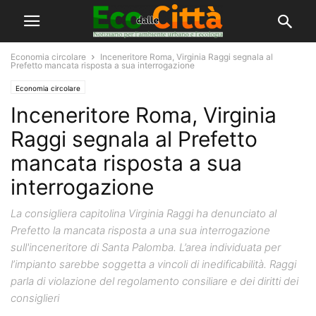
Economia circolare
Inceneritore Roma, Virginia Raggi segnala al
Prefetto mancata risposta a sua interrogazione
Economia circolare
Inceneritore Roma, Virginia
Raggi segnala al Prefetto
mancata risposta a sua
interrogazione
La consigliera capitolina Virginia Raggi ha denunciato al
Prefetto la mancata risposta a una sua interrogazione
sull'inceneritore di Santa Palomba. L’area individuata per
l’impianto sarebbe soggetta a vincoli di inedificabilità. Raggi
parla di violazione del regolamento consiliare e dei diritti dei
consiglieri