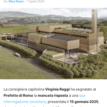
Da
Elisa Rossi
-
7 Aprile 2025
La consigliera capitolina
Virginia Raggi
ha segnalato al
Prefetto di Roma
la
mancata risposta
a una
sua
interrogazione consiliare
, presentata il
15 gennaio 2025
,