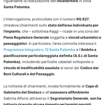
riguardante la realizzazione dell’
inceneritore
in zona
Santa Palomba
.
L’interrogazione, protocollata con il numero
RQ 827
,
chiedeva chiarimenti sullo
stato dell’area individuata per
l’impianto
, che – sottolinea Raggi – ricade in una zona del
Piano Regolatore Generale
soggetta a
vincoli urbanistici e
paesaggistici
. In particolare, l’area coinvolta interessa il
Programma Integrato n. 12 Santa Palomba
e l’
Ambito a
pianificazione particolareggiata definita (A.S.I. di Santa
Palomba)
, includendo particelle catastali sottoposte a
vincolo di inedificabilità assoluta
ai sensi del
Codice dei
Beni Culturali e del Paesaggio
.
La richiesta di chiarimenti, inviata formalmente al
Capo di
Gabinetto del Sindaco
e all’
assessora all’Ambiente
Sabrina Alfonsi attraverso il
Segretariato Generale
,
non ha
tuttavia ricevuto alcuna risposta nei termini previsti
.