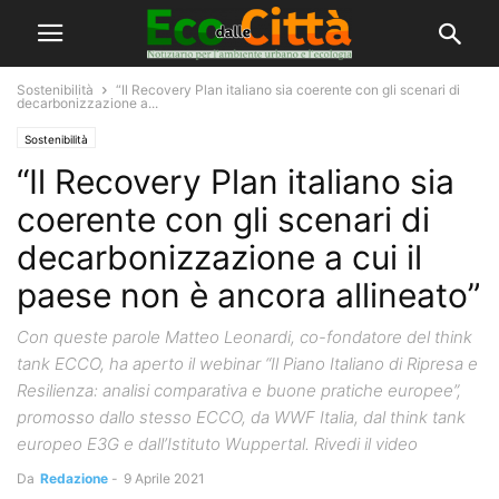
Sostenibilità
“Il Recovery Plan italiano sia coerente con gli scenari di
decarbonizzazione a...
Sostenibilità
“Il Recovery Plan italiano sia
coerente con gli scenari di
decarbonizzazione a cui il
paese non è ancora allineato”
Con queste parole Matteo Leonardi, co-fondatore del think
tank ECCO, ha aperto il webinar “Il Piano Italiano di Ripresa e
Resilienza: analisi comparativa e buone pratiche europee”,
promosso dallo stesso ECCO, da WWF Italia, dal think tank
europeo E3G e dall’Istituto Wuppertal. Rivedi il video
Da
Redazione
-
9 Aprile 2021