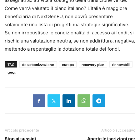
assegnati ad attività a sostegno della transizione verde.
Come verrà valutato il piano italiano? L’Italia è maggiore
beneficiaria di NextGenEU, non dovrà presentare
solamente una lista di progetti ma strategie significative.
Se non irrobustisce le condizionalità di accesso ai fondi, si
rischia una valutazione neutra, se non addirittura, negativa,
mettendo a repentaglio la dotazione totale dei fondi.
TAG
decarbonizzazione
europa
recovery plan
rinnovabili
WWF
Articolo precedente
Articolo successivo
Stop ai sussidi
Aperte le iscrizioni per