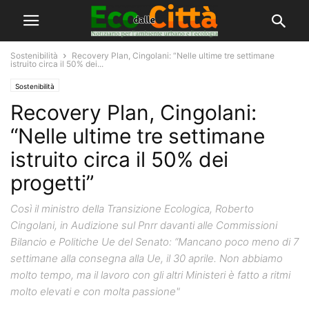
Sostenibilità
Recovery Plan, Cingolani: “Nelle ultime tre settimane
istruito circa il 50% dei...
Sostenibilità
Recovery Plan, Cingolani:
“Nelle ultime tre settimane
istruito circa il 50% dei
progetti”
Così il ministro della Transizione Ecologica, Roberto
Cingolani, in Audizione sul Pnrr davanti alle Commissioni
Bilancio e Politiche Ue del Senato: “Mancano poco meno di 7
settimane alla consegna alla Ue, il 30 aprile. Non abbiamo
molto tempo, ma il lavoro con gli altri Ministeri è fatto a ritmi
molto elevati e con molta passione"