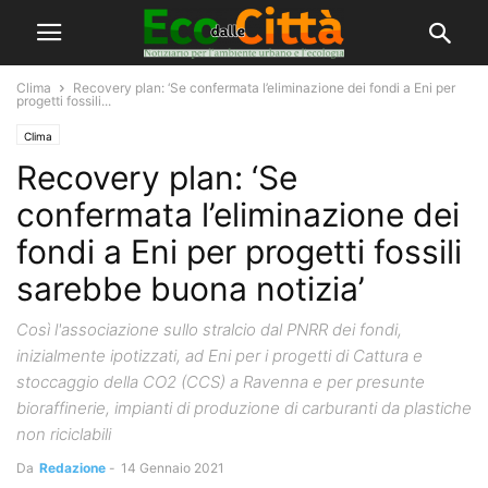
Clima
Recovery plan: ‘Se confermata l’eliminazione dei fondi a Eni per
progetti fossili...
Clima
Recovery plan: ‘Se
confermata l’eliminazione dei
fondi a Eni per progetti fossili
sarebbe buona notizia’
Così l'associazione sullo stralcio dal PNRR dei fondi,
inizialmente ipotizzati, ad Eni per i progetti di Cattura e
stoccaggio della CO2 (CCS) a Ravenna e per presunte
bioraffinerie, impianti di produzione di carburanti da plastiche
non riciclabili
Da
Redazione
-
14 Gennaio 2021