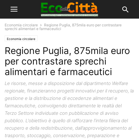
Economia circolare
Regione Puglia, 875mila euro per contrastare
sprechi alimentari e farmaceutici
Economia circolare
Regione Puglia, 875mila euro
per contrastare sprechi
alimentari e farmaceutici
Le risorse, messe a disposizione dal dipartimento Welfare
regionale, finanzieranno progetti innovativi per il recupero, la
gestione e la distribuzione di eccedenze alimentari e
farmaceutiche, coinvolgendo direttamente le realtà del
Terzo Settore individuate con pubblicazione di avviso
pubblico. L'obiettivo è quello di rafforzare l’intera filiera del
recupero e della redistribuzione, dall’approvvigionamento al
trasporto, stoccaggio, conservazione, preparazione e